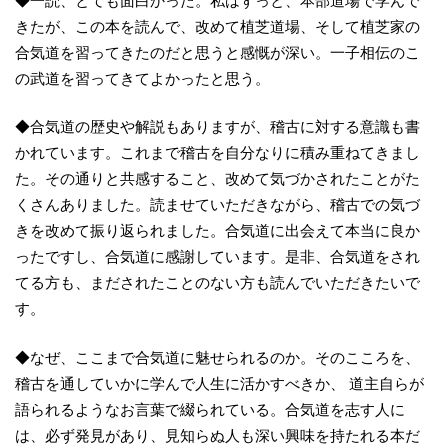
◆一読、とても面白かった。私はずっと、本部道場で学んで
きたが、この本を読んで、改めて植芝道場、そして植芝家の
合気道を習ってきたのだと思うと感慨が深い。一子相伝のこ
の武道を習ってきてよかったと思う。
◆合気道の歴史や解説もありますが、稽古に対する意識も書
かれています。これまで稽古を自分なりに積み重ねてきまし
た。その通りと共感すること、改めて気づかされたことがた
くさんありました。読ませていただきながら、稽古での気づ
きを改めて振り返られました。合気道に出会えて本当に良か
ったですし、合気道に感謝しています。是非、合気道をされ
てる方も、まだされたことのない方も読んでいただきたいで
す。
◆なぜ、ここまで合気道に魅せられるのか。そのこころを、
稽古を通していかに学んで人生に活かすべきか、 道主自らが
語られるようなお言葉で綴られている。合気道を志す人に
は、必ず発見があり、見知らぬ人も深い興味を持たれる本だ