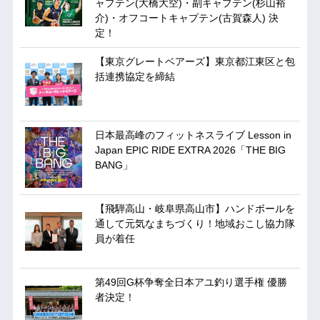
ャプテン(大橋大空)・副キャプテン(杉山裕
介)・オフコートキャプテン(古賀森人) 決
定！
【東京グレートベアーズ】東京都江東区と包
括連携協定を締結
日本最高峰のフィットネスライブ Lesson in
Japan EPIC RIDE EXTRA 2026「THE BIG
BANG」
【飛騨高山・岐阜県高山市】ハンドボールを
通して元気なまちづくり！地域おこし協力隊
員が着任
第49回G杯争奪全日本アユ釣り選手権 優勝
者決定！