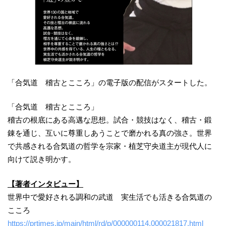
「合気道 稽古とこころ」の電子版の配信がスタートした。
「合気道 稽古とこころ」
稽古の根底にある高邁な思想。試合・競技はなく、稽古・鍛
錬を通じ、互いに尊重しあうことで磨かれる真の強さ。世界
で共感される合気道の哲学を宗家・植芝守央道主が現代人に
向けて説き明かす。
【著者インタビュー】
世界中で愛好される調和の武道 実生活でも活きる合気道の
こころ
https://prtimes.jp/main/html/rd/p/000000114.000021817.html