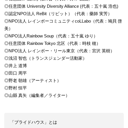
◎任意団体 University Diversity Alliance (代表：五十嵐 浩也)
◎認定NPO法人 ReBit（リビット）（代表：藥師 実芳）
◎NPO法人 レインボーコミュニティcoLLabo（代表：鳩貝 啓
美）
◎NPO法人Rainbow Soup（代表：五十嵐 ゆり）
◎任意団体 Rainbow Tokyo 北区（代表：時枝 穂）
◎NPO法人 レインボー・リール東京（代表：宮沢 英樹）
◎浅沼 智也（トランスジェンダー活動家）
◎井上 道博
◎田口 周平
◎野老 朝雄（アーティスト）
◎野村 恒平
◎山縣 真矢（編集者／ライター）
「プライドハウス」とは