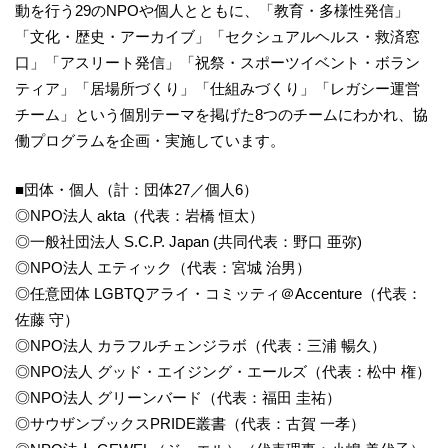
動を行う29のNPOや個人とともに、「教育・多様性発信」
「文化・歴史・アーカイブ」「セクシュアルヘルス・救済窓
口」「アスリート発信」「祝祭・スポーツイベント・ボラン
ティア」「居場所づくり」「仕組みづくり」「レガシー運営
チーム」という個別テーマを掲げた8つのチームにわかれ、協
働プログラムを企画・実施しています。
■団体・個人（計：団体27／個人6）
◎NPO法人 akta（代表：岩橋 恒太）
◎一般社団法人 S.C.P. Japan (共同代表：野口 亜弥)
◎NPO法人 エティック（代表：宮城 治男）
◎任意団体 LGBTQアライ・コミッティ＠Accenture（代表：
佐藤 守）
◎NPO法人 カラフルチェンジラボ（代表：三浦 暢久）
◎NPO法人 グッド・エイジング・エールズ（代表：松中 権）
◎NPO法人 グリーンバード（代表：福田 圭祐）
◎サウザンブックスPRIDE叢書（代表：古賀 一孝）