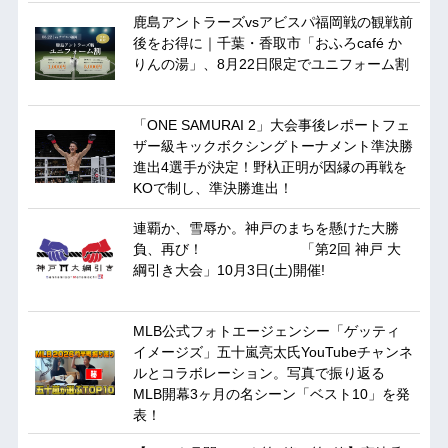
鹿島アントラーズvsアビスパ福岡戦の観戦前
後をお得に｜千葉・香取市「おふろcafé か
りんの湯」、8月22日限定でユニフォーム割
「ONE SAMURAI 2」大会事後レポートフェ
ザー級キックボクシングトーナメント準決勝
進出4選手が決定！野杁正明が因縁の再戦を
KOで制し、準決勝進出！
連覇か、雪辱か。神戸のまちを懸けた大勝
負、再び！ 「第2回 神戸 大
綱引き大会」10月3日(土)開催!
MLB公式フォトエージェンシー「ゲッティ
イメージズ」五十嵐亮太氏YouTubeチャンネ
ルとコラボレーション。写真で振り返る
MLB開幕3ヶ月の名シーン「ベスト10」を発
表！