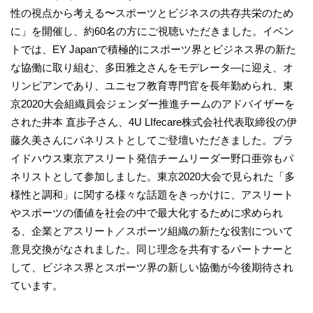
性の視点から考える〜スポーツとビジネスの共存共栄のため
に」を開催し、約60名の方にご視聴いただきました。イベン
トでは、EY Japanで積極的にスポーツ界とビジネス界の新た
な協働に取り組む、多田雅之さんをモデレータ―に迎え、オ
リンピアンであり、ユニセフ教育専門官を長年勤められ、東
京2020大会組織員会ジェンダー推進チームのアドバイザーを
された井本 直歩子さん、4U LIfecare株式会社代表取締役の伊
藤久美さんにパネリストとしてご登壇いただきました。プラ
イドハウス東京アスリート発信チームリーダー野口亜弥もパ
ネリストとして参加しました。東京2020大会で見られた「多
様性と調和」に関する様々な話題をきっかけに、アスリート
やスポーツの価値を社会の中で最大化するために求められ
る、企業とアスリート／スポーツ組織の新たな役割について
意見交換がなされました。同じ理念を共有するパートナーと
して、ビジネス界とスポーツ界の新しい協働が今後期待され
ています。