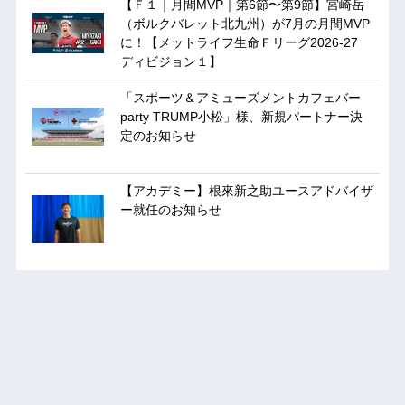
【Ｆ１｜月間MVP｜第6節〜第9節】宮崎岳
（ボルクバレット北九州）が7月の月間MVP
に！【メットライフ生命Ｆリーグ2026-27
ディビジョン１】
「スポーツ＆アミューズメントカフェバー
party TRUMP小松」様、新規パートナー決
定のお知らせ
【アカデミー】根來新之助ユースアドバイザ
ー就任のお知らせ