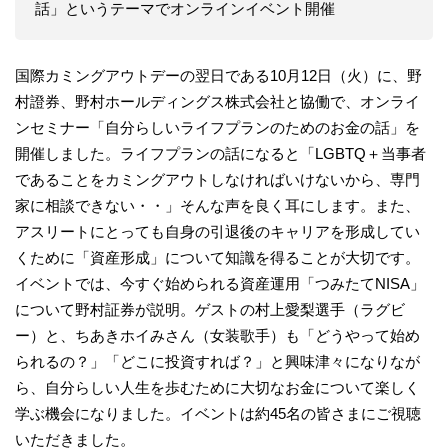
話」というテーマでオンラインイベント開催
国際カミングアウトデーの翌日である10月12日（火）に、野
村證券、野村ホールディングス株式会社と協働で、オンライ
ンセミナー「自分らしいライフプランのためのお金の話」を
開催しました。ライフプランの話になると「LGBTQ＋当事者
であることをカミングアウトしなければいけないから、専門
家に相談できない・・」そんな声を良く耳にします。また、
アスリートにとっても自身の引退後のキャリアを形成してい
くために「資産形成」について知識を得ることが大切です。
イベントでは、今すぐ始められる資産運用「つみたてNISA」
について野村証券が説明。ゲストの村上愛梨選手（ラグビ
ー）と、ちあきホイみさん（女装歌手）も「どうやって始め
られるの？」「どこに投資すれば？」と興味津々になりなが
ら、自分らしい人生を歩むために大切なお金について楽しく
学ぶ機会になりました。イベントは約45名の皆さまにご視聴
いただきました。