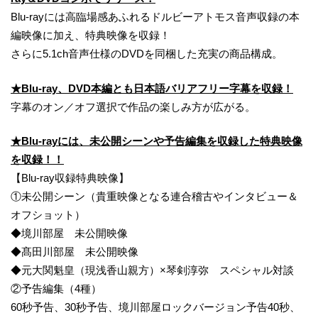
Blu-rayには高臨場感あふれるドルビーアトモス音声収録の本
編映像に加え、特典映像を収録！
さらに5.1ch音声仕様のDVDを同梱した充実の商品構成。
★Blu-ray、DVD本編とも日本語バリアフリー字幕を収録！
字幕のオン／オフ選択で作品の楽しみ方が広がる。
★Blu-rayには、未公開シーンや予告編集を収録した特典映像
を収録！！
【Blu-ray収録特典映像】
①未公開シーン（貴重映像となる連合稽古やインタビュー＆
オフショット）
◆境川部屋 未公開映像
◆髙田川部屋 未公開映像
◆元大関魁皇（現浅香山親方）×琴剣淳弥 スペシャル対談
②予告編集（4種）
60秒予告、30秒予告、境川部屋ロックバージョン予告40秒、