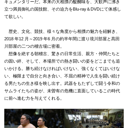
キュメンタリーだ。本来の大相撲の醍醐味を、大歓声に沸き
立つ満員御礼の国技館、その迫力をBlu-ray＆DVDにて体感し
て欲しい。
歴史、文化、競技、様々な角度から相撲の魅力を紐解き、
2018 年12 月～2019 年6 月の約半年間に渡り境川部屋と髙田
川部屋の二つの稽古場に密着。
想像を絶する朝稽古、驚きの日常生活、親方・仲間たちと
の固い絆、そして、本場所での熱き闘いの姿をどこまでも追
いかける。勝ち続けなければいけない、強くなくてはいけな
い、極限まで自分と向き合い、不屈の精神で人生を闘い続け
る男たちの生き様を映し出す。武器をもたずして闘う令和の
サムライたちの姿が、未曽有の危機に直面しているこの時代
に前へ進む力を与えてくれる。