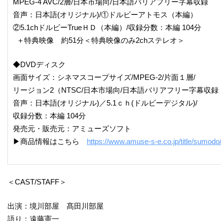
MPEG-4 AVC/2層/日本市場向/日本語バリアフリー字幕収録
音声：日本語(オリジナル)/①ドルビーアトモス（本編）
②5.1chドルビーTrueＨＤ（本編）/収録分数：本編 104分
＋特典映像 約51分＜特典映像のみ2chステレオ＞
◆DVDディスク
画面サイズ：シネマスコープサイズ/MPEG-2/片面１層/
リージョン2（NTSC/日本市場向/日本語バリアフリー字幕収録
音声：日本語(オリジナル)／5.1ｃｈ(ドルビーデジタル)/
収録分数：本編 104分
発売元・販売元：アミューズソフト
▶商品情報はこちら
https://www.amuse-s-e.co.jp/title/sumodo
＜CAST/STAFF＞
出演：境川部屋 髙田川部屋
語り：遠藤憲一