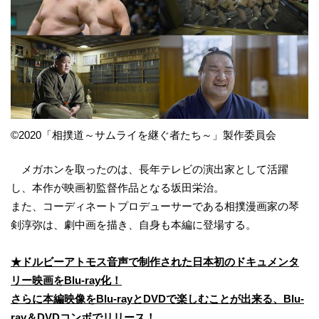
©2020「相撲道～サムライを継ぐ者たち～」製作委員会
メガホンを取ったのは、長年テレビの演出家として活躍
し、本作が映画初監督作品となる坂田栄治。
また、コーディネートプロデューサーである相撲漫画家の琴
剣淳弥は、劇中画を描き、自身も本編に登場する。
★ドルビーアトモス音声で制作された日本初のドキュメンタ
リー映画をBlu-ray化！
さらに本編映像をBlu-rayとDVDで楽しむことが出来る、Blu-
ray＆DVDコンボでリリース！