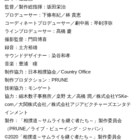
監督／製作総指揮：坂田栄治
プロデューサー：下條有紀／林 貴恵
コーディネートプロデューサー／劇中画：琴剣淳弥
ラインプロデューサー：髙橋 慶
撮影監督：門田博喜
録音：土方裕雄
サウンドデザイナー：染谷和孝
音楽：豊浦 瞳
制作協力：日本相撲協会／Country Office
制作プロダクション：PRUNE
技術協力：モンゲート
協力：細木数子事務所／桒野 太／高橋 潤／株式会社YSKe-
com／大関株式会社／株式会社アジアピクチャーズエンタテ
インメント
製作：「相撲道～サムライを継ぐ者たち～」製作委員会
（PRUNE／ライブ・ビューイング・ジャパン）
©2020「相撲道～サムライを継ぐ者たち～」製作委員会