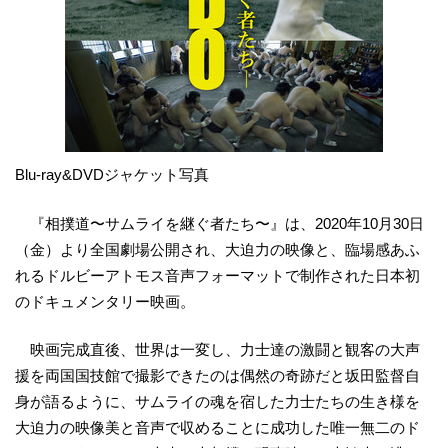
Blu-ray&DVDジャケット写真
『相撲道〜サムライを継ぐ者たち〜』は、2020年10月30日
（金）より全国劇場公開され、大迫力の映像と、臨場感あふ
れるドルビーアトモス音声フォーマットで制作された日本初
のドキュメンタリー映画。
映画完成直後、世界は一変し、力士達の激闘と観客の大声
援を両国国技館で撮影できたのは偶然の奇跡だと坂田監督自
身が語るように、サムライの魂を宿した力士たちの生き様を
大迫力の映像美と音声で収めることに成功した唯一無二のド