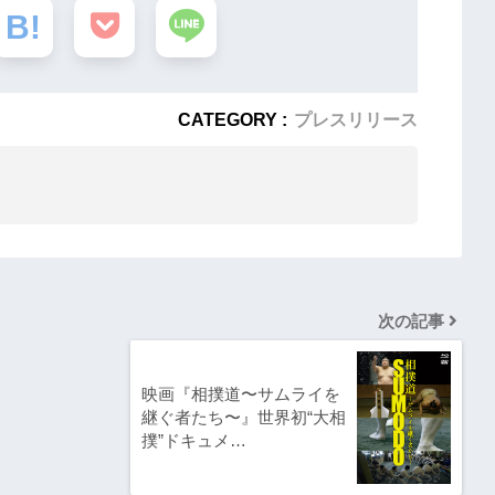
CATEGORY :
プレスリリース
次の記事
映画『相撲道〜サムライを
継ぐ者たち〜』世界初“大相
撲”ドキュメ…