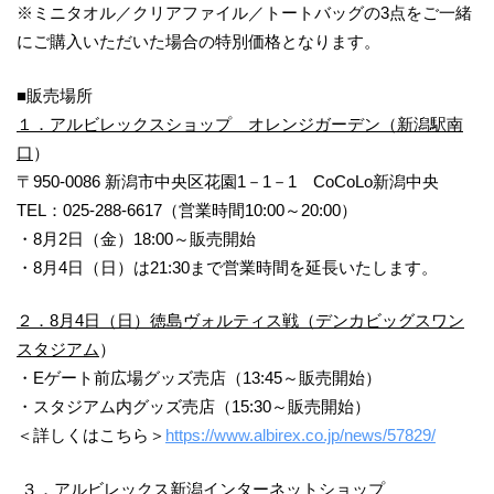
※ミニタオル／クリアファイル／トートバッグの3点をご一緒
にご購入いただいた場合の特別価格となります。
■販売場所
１．アルビレックスショップ オレンジガーデン（新潟駅南
口
）
〒950-0086 新潟市中央区花園1－1－1 CoCoLo新潟中央
TEL：025-288-6617（営業時間10:00～20:00）
・8月2日（金）18:00～販売開始
・8月4日（日）は21:30まで営業時間を延長いたします。
２．8月4日（日）徳島ヴォルティス戦（デンカビッグスワン
スタジアム
）
・Eゲート前広場グッズ売店（13:45～販売開始）
・スタジアム内グッズ売店（15:30～販売開始）
＜詳しくはこちら＞
https://www.albirex.co.jp/news/57829/
３．アルビレックス新潟インターネットショップ