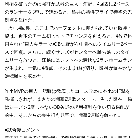
均衡を破ったのは強打が武器の巨人・舘野。4回表に2ベース
のランナーを3塁まで進めると、亀井の犠牲フライで待望の先
制点を挙げた。
しかし4回裏、ここまでパーフェクトに抑えられていた阪神・
脇は、近本のチーム初ヒットでチャンスを迎えると、4番で起
用された“巨人キラー”のOB矢野が左中間へのタイムリー2ベー
スで同点。さらに、続くサンズがセンターへ勝ち越しのタイ
ムリーを放つと、江越にはレフトへの豪快な2ランホームラン
が生まれ、一気に4得点。そのまま逃げ切り、阪神が鮮やかな
逆転勝ちを収めた。
昨季MVPの巨人・舘野は徹底したコース攻めに本来の打撃を
発揮しきれず、まさかの開幕2連敗スタート。勝った阪神・脇
はシーズン2度しかないOB矢野の起用権利を使い切る采配が
的中。そこからの集中打も見事で、開幕2連勝を飾った。
■試合後コメント
集中打を見せての逆転勝ちで自身2連勝を飾った阪神・脇選手