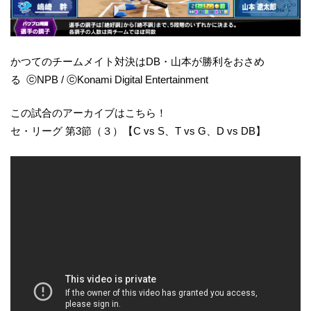
かつてのチームメイト対決はDB・山本が勝利をおさめ
る ⓒNPB / ⓒKonami Digital Entertainment
この試合のアーカイブはこちら！
セ・リーグ 第3節（３）【C vs S、T vs G、D vs DB】