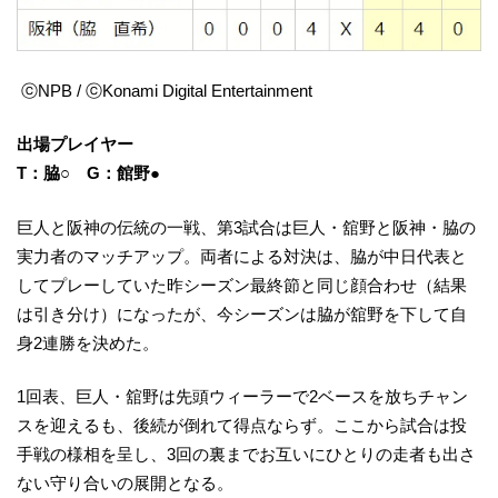
ⓒNPB / ⓒKonami Digital Entertainment
出場プレイヤー
T：脇○ G：館野●
巨人と阪神の伝統の一戦、第3試合は巨人・舘野と阪神・脇の
実力者のマッチアップ。両者による対決は、脇が中日代表と
してプレーしていた昨シーズン最終節と同じ顔合わせ（結果
は引き分け）になったが、今シーズンは脇が舘野を下して自
身2連勝を決めた。
1回表、巨人・舘野は先頭ウィーラーで2ベースを放ちチャン
スを迎えるも、後続が倒れて得点ならず。ここから試合は投
手戦の様相を呈し、3回の裏までお互いにひとりの走者も出さ
ない守り合いの展開となる。