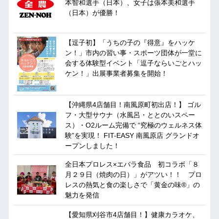
本智和選手（日本）、女子は張本美和選手
（日本）が優勝！
【逗子初】「うちの子の『得意』をハッケ
ン！」市内の習い事・スポーツ団体が一堂に
会する体験型イベント「逗子ならいごとハッ
ケン！」出展事業者募集を開始！
【沖縄県4店舗目！南風原町初出店！】 ゴル
フ・大型サウナ（水風呂・ととのいスペー
ス）・O2ルーム完備で “究極のウェルネス体
験”を実現！ FIT-EASY 南風原店 グランドオ
ープンしました！
全日本プロレス×エバラ食品 初コラボ「８
月２９日（焼肉の日）」がアツい！！ プロ
レスの熱気と食の楽しさで「黄金の味®」の
魅力を発信
【愛知県刈谷市4店舗目！】健康カラオケ、