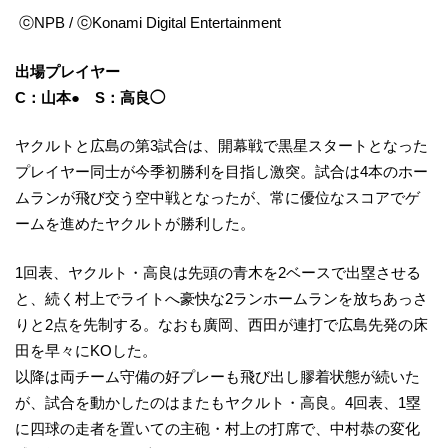
ⓒNPB / ⓒKonami Digital Entertainment
出場プレイヤー
C：山本● S：高良◯
ヤクルトと広島の第3試合は、開幕戦で黒星スタートとなった
プレイヤー同士が今季初勝利を目指し激突。試合は4本のホー
ムランが飛び交う空中戦となったが、常に優位なスコアでゲ
ームを進めたヤクルトが勝利した。
1回表、ヤクルト・高良は先頭の青木を2ベースで出塁させる
と、続く村上でライトへ豪快な2ランホームランを放ちあっさ
りと2点を先制する。なおも廣岡、西田が連打で広島先発の床
田を早々にKOした。
以降は両チーム守備の好プレーも飛び出し膠着状態が続いた
が、試合を動かしたのはまたもヤクルト・高良。4回表、1塁
に四球の走者を置いての主砲・村上の打席で、中村恭の変化