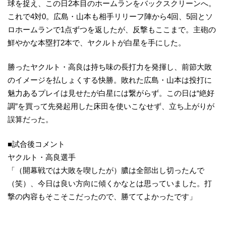
球を捉え、この日2本目のホームランをバックスクリーンへ。
これで4対0。広島・山本も相手リリーフ陣から4回、5回とソ
ロホームランで1点ずつを返したが、反撃もここまで。主砲の
鮮やかな本塁打2本で、ヤクルトが白星を手にした。
勝ったヤクルト・高良は持ち味の長打力を発揮し、前節大敗
のイメージを払しょくする快勝。敗れた広島・山本は投打に
魅力あるプレイは見せたが白星には繋がらず。この日は“絶好
調”を買って先発起用した床田を使いこなせず、立ち上がりが
誤算だった。
■試合後コメント
ヤクルト・高良選手
「（開幕戦では大敗を喫したが）膿は全部出し切ったんで
（笑）、今日は良い方向に傾くかなとは思っていました。打
撃の内容もそこそこだったので、勝ててよかったです」