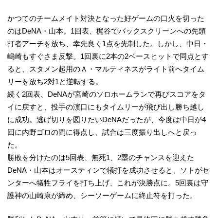
かつてのチームメイト対決となった好ゲームの口火を切った
のはDeNA・山本。1回表、梶谷でバックスクリーンへの先頭
打者アーチを放ち、幸先良く1点を先制した。しかし、中日・
嶋崎もすぐさま反撃。1回裏に2本の2ベースヒットで同点とす
ると、スタメン起用のＡ・マルティネスがライト前へタイム
リーを放ち2対1と逆転する。
続く2回表、DeNAが宮崎のソロホームランで再びスコアをタ
イに戻すと、投手の濵口にもタイムリーが飛び出し勝ち越し
に成功。逃げ切りを図りたいDeNAだったが、今度は中日が4
回に内野ゴロの間に得点し、試合は三度振り出しへと戻っ
た。
勝敗を分けたのは5回表、無死1、2塁のチャンスを迎えた
DeNA・山本はオースティンで犠打を成功させると、ソトがセ
ンターへ犠牲フライを打ち上げ、これが決勝点に。5回裏は守
護神の山崎康が締め、シーソーゲームに終止符を打った。