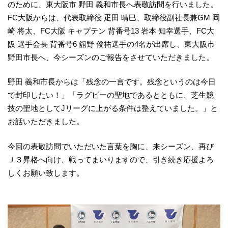
のために、東大阪市 野田 義和市長へ表敬訪問を行いました。
FC大阪からは、代表取締役 疋田 晴巳、取締役副社長兼GM 岡
崎 将太、FC大阪 キャプテン 背番号13 岩本 知幸選手、FC大
阪 選手会長 背番号6 舘野 俊祐選手の4名が出席し、東大阪市
野田市長へ、今シーズンのご報告をさせていただきました。
野田 義和市長からは「残念の一言です。残念というのは今日
で封印したい！」「ラグビーの聖地であるとともに、芝生競
技の聖地としてJリーグに上がる条件は整えていました。」と
お話いただきました。
今回の表敬訪問でいただいた言葉を胸に、来シーズン、再び
Ｊ３昇格へ向け、戦ってまいりますので、引き続き応援よろ
しくお願い致します。