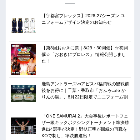
【宇都宮ブレックス】2026-27シーズン ユ
ニフォームデザイン決定のお知らせ
【第8回おおきに祭｜8/29・30開催】☆初開
催☆「おおきにプロレス」 情報公開しまし
た！
鹿島アントラーズvsアビスパ福岡戦の観戦前
後をお得に｜千葉・香取市「おふろcafé か
りんの湯」、8月22日限定でユニフォーム割
「ONE SAMURAI 2」大会事後レポートフェ
ザー級キックボクシングトーナメント準決勝
進出4選手が決定！野杁正明が因縁の再戦を
KOで制し、準決勝進出！