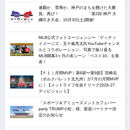
連覇か、雪辱か。神戸のまちを懸けた大勝
負、再び！ 「第2回 神戸 大
綱引き大会」10月3日(土)開催!
MLB公式フォトエージェンシー「ゲッティ
イメージズ」五十嵐亮太氏YouTubeチャンネ
ルとコラボレーション。写真で振り返る
MLB開幕3ヶ月の名シーン「ベスト10」を発
表！
【Ｆ１｜月間MVP｜第6節〜第9節】宮崎岳
（ボルクバレット北九州）が7月の月間MVP
に！【メットライフ生命Ｆリーグ2026-27
ディビジョン１】
「スポーツ＆アミューズメントカフェバー
party TRUMP小松」様、新規パートナー決
定のお知らせ