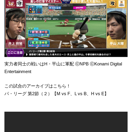
実力者同士の戦いはH・平山に軍配 ⓒNPB ⓒKonami Digital
Entertainment
この試合のアーカイブはこちら！
パ・リーグ 第2節（２）【M vs F、L vs B、H vs E】