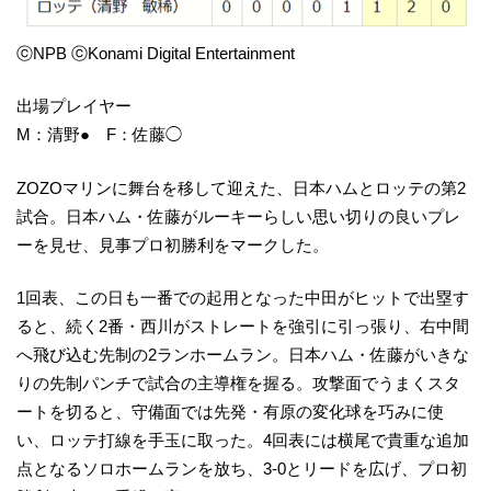
ⓒNPB ⓒKonami Digital Entertainment
出場プレイヤー
M：清野● F：佐藤◯
ZOZOマリンに舞台を移して迎えた、日本ハムとロッテの第2
試合。日本ハム・佐藤がルーキーらしい思い切りの良いプレ
ーを見せ、見事プロ初勝利をマークした。
1回表、この日も一番での起用となった中田がヒットで出塁す
ると、続く2番・西川がストレートを強引に引っ張り、右中間
へ飛び込む先制の2ランホームラン。日本ハム・佐藤がいきな
りの先制パンチで試合の主導権を握る。攻撃面でうまくスタ
ートを切ると、守備面では先発・有原の変化球を巧みに使
い、ロッテ打線を手玉に取った。4回表には横尾で貴重な追加
点となるソロホームランを放ち、3-0とリードを広げ、プロ初