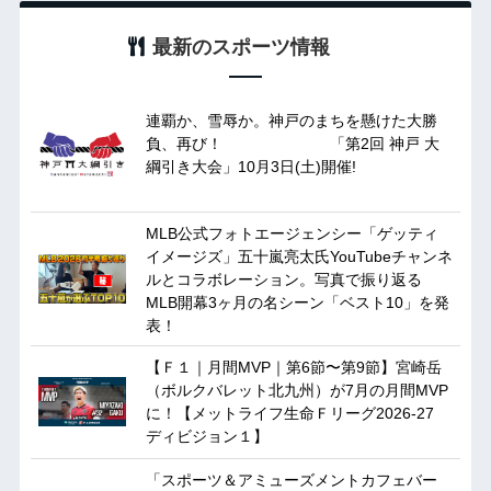
最新のスポーツ情報
連覇か、雪辱か。神戸のまちを懸けた大勝
負、再び！ 「第2回 神戸 大
綱引き大会」10月3日(土)開催!
MLB公式フォトエージェンシー「ゲッティ
イメージズ」五十嵐亮太氏YouTubeチャンネ
ルとコラボレーション。写真で振り返る
MLB開幕3ヶ月の名シーン「ベスト10」を発
表！
【Ｆ１｜月間MVP｜第6節〜第9節】宮崎岳
（ボルクバレット北九州）が7月の月間MVP
に！【メットライフ生命Ｆリーグ2026-27
ディビジョン１】
「スポーツ＆アミューズメントカフェバー