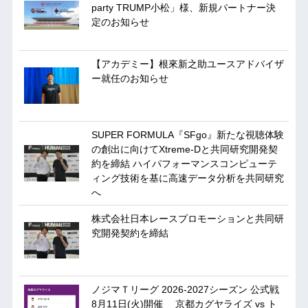
party TRUMP小松」様、新規パートナー決
定のお知らせ
【アカデミー】根來新之助ユースアドバイザ
ー就任のお知らせ
SUPER FORMULA『SFgo』新たな視聴体験
の創出に向けてXtreme-Dと共同研究開発契
約を締結 ハイパフォーマンスコンピューテ
ィング技術を基に⾼速データ分析を共同研究
へ
株式会社日本レースプロモーションと共同研
究開発契約を締結
ノジマＴリーグ 2026-2027シーズン 公式戦
8月11日(火)開催 京都カグヤライズ vs ト