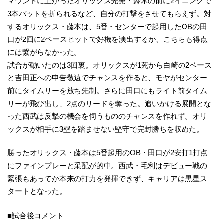
マウンドに上がったオリックス先発・鈴木の前に2イニングで
3本バットを折られるなど、自分の打撃をさせてもらえず。対
するオリックス・藤本は、5番・センターで起用したOBの田
口が2回に2ベースヒットで好機を演出するが、こちらも得点
には繋がらなかった。
試合が動いたのは3回裏。オリックスが1死から白崎の2ベース
と吉田正への申告敬遠でチャンスを作ると、モヤがセンター
前にタイムリーを放ち先制。さらに田口にもライト前タイム
リーが飛び出し、2点のリードを奪った。追いかける展開とな
った西武は反撃の機会を伺うもののチャンスを作れず。オリ
ックスが相手に3塁を踏ませない堅守で完封勝ちを収めた。
勝ったオリックス・藤本は5番起用のOB・田口が2安打1打点
にファインプレーと采配が的中。西武・毛利はデビュー戦の
緊張もあってか本来の打力を発揮できず、キャリアは黒星ス
タートとなった。
■試合後コメント