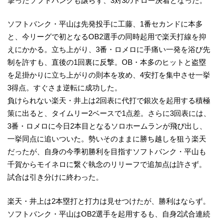
撃ったソフトバンクも譲らず、3対3のドロー決着となった。
ソフトバンク・平山は先発投手に工藤、1番セカンドに本多
と、今リーグで初となるOB2選手の同時起用で楽天打線を抑
えにかかる。立ち上がり、3番・ロメロに手痛い一発を浴び先
制を許すも、直後の1回裏に反撃。OB・本多のヒットと盗塁
を足掛かりに立ち上がりの則本を攻め、4安打を集中させ一挙
3得点。すぐさま逆転に成功した。
負けられない楽天・井上は2回表に代打で銀次を起用する積極
策に出ると、タイムリー2ベースで1点差。さらに3回表には、
3番・ロメロに今日2本目となるソロホームランが飛び出し、
一挙同点に追いついた。勢いそのままに勝ち越しを狙う楽天
だったが、自身の今季初勝利を目指すソフトバンク・平山も
千賀からモイネロに繋ぐ執念のリリーフで追加点は許さず。
試合は引き分けに終わった。
楽天・井上は2本塁打と打力は見せつけたが、勝利はならず。
ソフトバンク・平山はOB2選手を起用するも、自身2試合連続