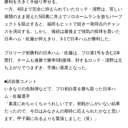
勝利を大きく手繰り寄せる。
一方、4回まで完全に抑えられていたロッテ・清野は、苦しい
展開のまま迎えた5回裏に井上でソロホームランを放ちパーフ
ェクトを阻止すると、福田もヒットで続き一発同点のチャン
スを演出する。しかし、後続は最後まで強気の投球を貫いた
日本ハム・佐藤が抑えきり、3-1で日本ハムが勝利した。
プロリーグ初勝利の日本ハム・佐藤は、プロ第1号を含む2本
塁打。チームも連勝で勝率5割復帰。対するロッテ・清野は立
ち上がりでつまずき、手痛い黒星となった。
■試合後コメント
いきなりの先制弾などで、プロ初白星を勝ち取った日本ハ
ム・佐藤選手
「素直にめちゃくちゃうれしいです。初戦がふがいない結果
だったので、今日はみなさんの期待に応えられたかなと思い
ます。甲子園に出るよりも緊張しました（笑）」