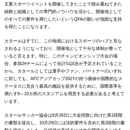
主要スポーツイベントを開催してきたことで積み重ねてきた
経験と組織としての専門的ノウハウを活かし、開催地として
のすべての要件を満たしたいという
QFA
の願いが強固な支持
を得たことになります。
カタールはすでに、この地域におけるスポーツのハブと見な
されるようになっており、開催地として十分な体制が整って
いると言えます。特に、このチャンピオンシップ大会の場
合、参加
24
チームによって合計
51
試合が予定されていること
から、カタールとしては選手やファン、パートナーのいずれ
に対しても、
AFC
アジアカップ
2027
の持つ価値や国際的なス
テータスに見合う最高の施設を提供するために、国際基準を
満たす
8
～
10
カ所のスタジアムを用意する必要があると考えて
います。
カタールサッカー協会は
8
月
26
日に大会招致に向けた第
1
段階
の書類を提出し、
10
月
29
日には法的要件を含めた第
2
段階の書