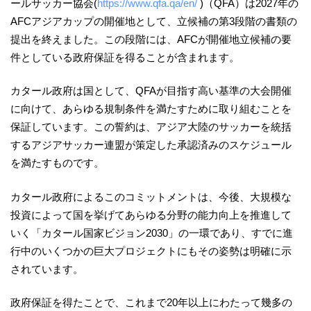
ールサッカー協会(
https://www.qfa.qa/en/
)（
QFA
）
は
2027
年の
AFC
アジアカップの開催地として、立候補の第
3
段階の書類の
提出を終えました。この段階には、
AFC
が開催地立候補の要
件としている政府保証を得ることが含まれます。
カタール政府は国として、
QFA
が目指す高い基準の大会開催
に向けて、あらゆる規制条件を満たすために取り組むことを
保証しています。この誓約は、アジア大陸のサッカーを統括
するアジアサッカー連盟が策定した承認済みのスケジュール
を満たすものです。
カタール政府によるこのコミットメントは、今後、大規模な
投資によって国を挙げてあらゆる分野の能力向上を推進して
いく「カタール国家ビジョン
2030
」の一環であり、すでに進
行中のいくつかの巨大プロジェクトにもその姿勢は明確に示
されています。
政府保証を得たことで、これまで
20
年以上にわたって幾多の