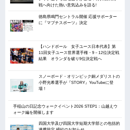
戦へ向けた熱い意気込みを語る!
徳島県鳴門セントラル開催 応援サポーター
に『マブチスポーツ』決定
【ハンドボール 女子ユース日本代表】第
11回女子ユース世界選手権・9－12位決定戦
結果 オランダを破り9位決定戦へ
スノーボード・オリンピック銅メダリストの
小野光希選手が『STORY』YouTubeに登
場！
手稲山の日記念ウォークイベント2026 STEP1：山越えウ
ォーク編を開催します
四国大学及び四国大学短期大学部との包括的
連携協定 締結のお知らせ