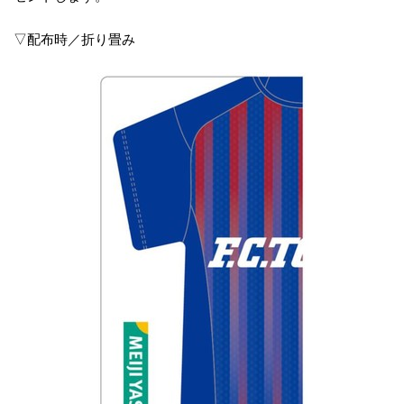
▽配布時／折り畳み