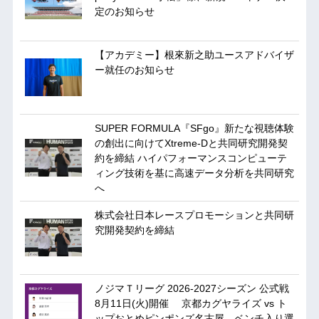
定のお知らせ
【アカデミー】根來新之助ユースアドバイザ
ー就任のお知らせ
SUPER FORMULA『SFgo』新たな視聴体験
の創出に向けてXtreme-Dと共同研究開発契
約を締結 ハイパフォーマンスコンピューテ
ィング技術を基に⾼速データ分析を共同研究
へ
株式会社日本レースプロモーションと共同研
究開発契約を締結
ノジマＴリーグ 2026-2027シーズン 公式戦
8月11日(火)開催 京都カグヤライズ vs ト
ップおとめピンポンズ名古屋 ベンチ入り選