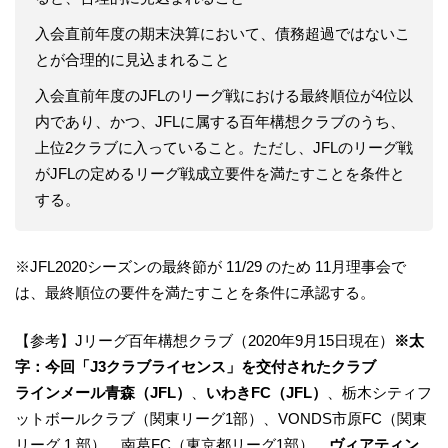
入会直前年度の期末決算において、債務超過ではないこ
とが合理的に見込まれること
入会直前年度のJFLのリーグ戦における最終順位が4位以
内であり、かつ、JFLに属する百年構想クラブのうち、
上位2クラブに入っていること。ただし、JFLのリーグ戦
がJFLの定めるリーグ戦成立要件を満たすことを条件と
する。
※JFL2020シーズンの最終節が 11/29 のため 11月理事会で
は、最終順位の要件を満たすことを条件に承認する。
【参考】Jリーグ百年構想クラブ（2020年9月15日現在）
※太
字：今回「J3クラブライセンス」を交付されたクラブ
ラインメール青森（JFL）
、
いわきFC（JFL）
、栃木シティフ
ットボールクラブ（関東リーグ1部）、VONDS市原FC（関東
リーグ 1 部）、南葛FC（東京都リーグ1部）、
ヴィアティン