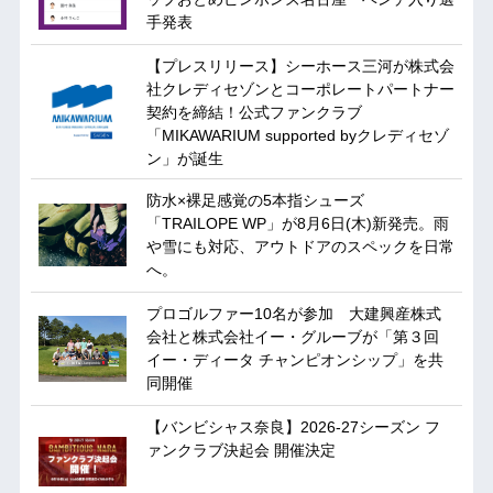
手発表
【プレスリリース】シーホース三河が株式会
社クレディセゾンとコーポレートパートナー
契約を締結！公式ファンクラブ
「MIKAWARIUM supported byクレディセゾ
ン」が誕生
防水×裸足感覚の5本指シューズ
「TRAILOPE WP」が8月6日(木)新発売。雨
や雪にも対応、アウトドアのスペックを日常
へ。
プロゴルファー10名が参加 大建興産株式
会社と株式会社イー・グルーブが「第３回
イー・ディータ チャンピオンシップ」を共
同開催
【バンビシャス奈良】2026-27シーズン フ
ァンクラブ決起会 開催決定