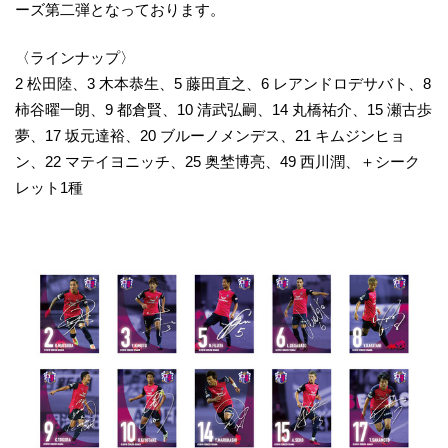
ーズ第二弾となっております。
〈ラインナップ〉
2 松田陸、3 木本恭生、5 藤田直之、6 レアンドロデサバト、8
柿谷曜一朗、9 都倉賢、10 清武弘嗣、14 丸橋祐介、15 瀬古歩
夢、17 坂元達裕、20 ブルーノメンデス、21 キムジンヒョ
ン、22 マテイヨニッチ、25 奥埜博亮、49 西川潤、＋シーク
レット1種