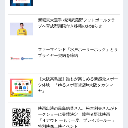
新堀恵太選手 横河武蔵野フットボールクラ
ブへ育成型期限付き移籍のお知らせ
ファーマインド「水戸ホーリーホック」とサ
プライヤー契約を締結
【大阪高島屋】誰もが楽しめる新感覚スポー
ツ体験！「ゆるスポ百貨店in大阪タカシマ
ヤ」
映画出演の黒島結菜さん、松本利夫さんがト
ークショーに登壇決定！障害者野球映画
『４アウト ーもう一度、プレイボールー 』
特別映像上映イベント