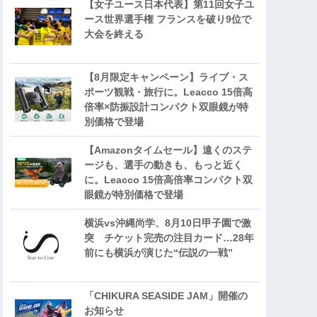
【女子ユース日本代表】第11回女子ユ
ース世界選手権 フランスを破り9位で
大会を終える
【8月限定キャンペーン】ライブ・ス
ポーツ観戦・旅行に。Leacco 15倍高
倍率×防振設計コンパクト双眼鏡が特
別価格で登場
【Amazonタイムセール】遠くのステ
ージも、選手の動きも、もっと近く
に。Leacco 15倍高倍率コンパクト双
眼鏡が特別価格で登場
横浜vs沖縄尚学、8月10日甲子園で激
突 チケット完売の注目カード…28年
前にも横浜が演じた“伝説の一戦”
「CHIKURA SEASIDE JAM」開催の
お知らせ