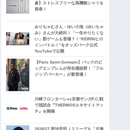
倉】ストレスフリーな高機能シャツを
発表！
みりちゃむさん・ゆい小池（ゆいちゃ
み）さんが大絶叫！「一生やりたくな
い」罰ゲームも登場？！“KEIRINヒロ
インバトル！”をオッズパーク公式
YouTubeで公開
【Paris Saint-Germain】バックのビ
ッグエンブレムが存在感抜群！「フル
ジップパーカー」が新登場！
川崎フロンターレvs京都サンガF.C.戦
で冠試合『THERMOSエキサイトマッ
チ』を開催
2026/27 明治安田Ｊ２リーグも「北海