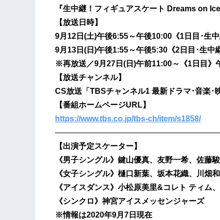
『生中継！フィギュアスケート Dreams on Ice 202
【放送日時】
9月12日(土)午後6:55～午後10:00《1日目･生
9月13日(日)午後1:55～午後5:30《2日目･生中
※再放送／9月27日(日)午前11:00～《1日目》
【放送チャンネル】
CS放送「TBSチャンネル1 最新ドラマ･音楽･
【番組ホームページURL】
https://www.tbs.co.jp/tbs-ch/item/s1858/
—————————————————————
【出演予定スケーター】
《男子シングル》鍵山優真、友野一希、佐藤駿
《女子シングル》樋口新葉、坂本花織、川畑和
《アイスダンス》小松原美里&コレト ティム
《シンクロ》神宮アイスメッセンジャーズ
※情報は2020年9月7日現在