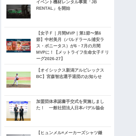
イベント機材レンタル事業「JB
RENTAL」を開始
【女子Ｆ｜月間MVP｜第1節〜第6
節】中村美月（バルドラール浦安ラ
ス・ボニータス）が6・7月の月間
MVPに！【メットライフ生命女子Ｆリ
ーグ2026-27】
【オイシックス新潟アルビレックス
BC】宮森智志選手退団のお知らせ
加盟団体承認書手交式を実施しまし
た！ 一般社団法人日本パデル協会
【ヒュンメル×メーカーズシャツ鎌