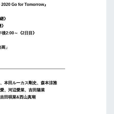
0 Go for Tomorrow』
中継》
継》
午後2:00～《2日目》
映画」
————————————————
、本田ルーカス剛史、森本涼雅
愛、河辺愛菜、吉田陽菜
、吉田唄菜&西山真瑚