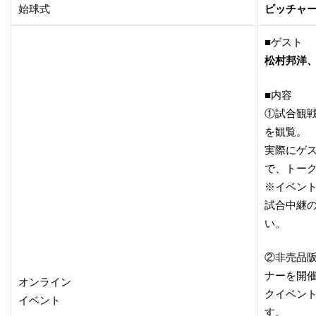
始球式
ピッチャ
■ゲスト
松村邦洋、
■内容
①試合観
を観覧。
実際にゲ
で、トー
※イベン
試合中継
い。
②非売品
ナーを開催
オンライン
クイベン
イベント
す。