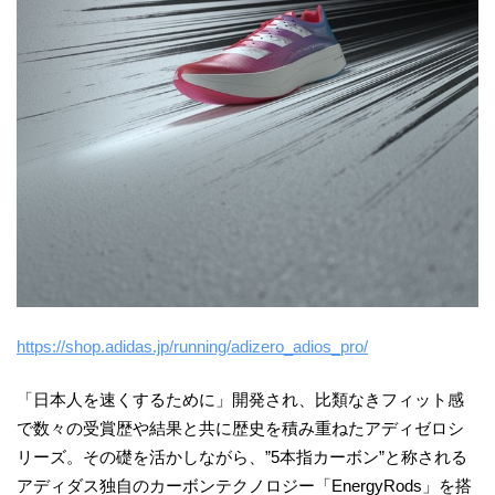
https://shop.adidas.jp/running/adizero_adios_pro/
「日本人を速くするために」開発され、比類なきフィット感
で数々の受賞歴や結果と共に歴史を積み重ねたアディゼロシ
リーズ。その礎を活かしながら、”5本指カーボン”と称される
アディダス独自のカーボンテクノロジー「EnergyRods」を搭