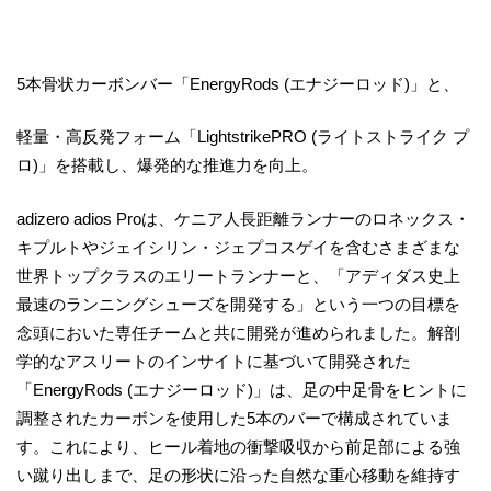
5本骨状カーボンバー「EnergyRods (エナジーロッド)」と、
軽量・高反発フォーム「LightstrikePRO (ライトストライク プ
ロ)」を搭載し、爆発的な推進力を向上。
adizero adios Proは、ケニア人長距離ランナーのロネックス・
キプルトやジェイシリン・ジェプコスゲイを含むさまざまな
世界トップクラスのエリートランナーと、「アディダス史上
最速のランニングシューズを開発する」という一つの目標を
念頭においた専任チームと共に開発が進められました。解剖
学的なアスリートのインサイトに基づいて開発された
「EnergyRods (エナジーロッド)」は、足の中足骨をヒントに
調整されたカーボンを使用した5本のバーで構成されていま
す。これにより、ヒール着地の衝撃吸収から前足部による強
い蹴り出しまで、足の形状に沿った自然な重心移動を維持す