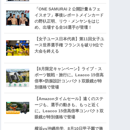
「ONE SAMURAI 2 公開計量＆フェ
イスオフ」事後レポートメインカード
の野杁正明、リウ・メンヤンをはじ
め、出場する全16選手が登壇！
【女子ユース日本代表】第11回女子ユ
ース世界選手権 フランスを破り9位で
大会を終える
【8月限定キャンペーン】ライブ・ス
ポーツ観戦・旅行に。Leacco 15倍高
倍率×防振設計コンパクト双眼鏡が特
別価格で登場
【Amazonタイムセール】遠くのステ
ージも、選手の動きも、もっと近く
に。Leacco 15倍高倍率コンパクト双
眼鏡が特別価格で登場
横浜vs沖縄尚学、8月10日甲子園で激