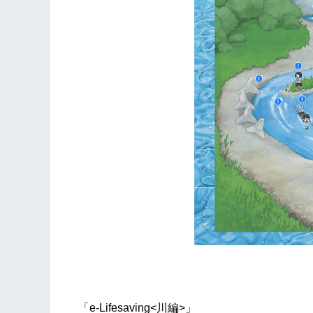
「e-Lifesaving<川編>」