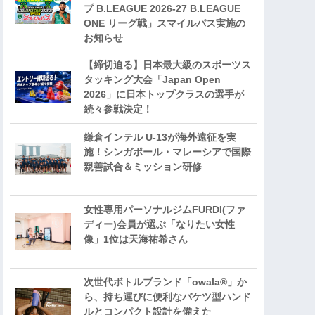
プ B.LEAGUE 2026-27 B.LEAGUE
ONE リーグ戦」スマイルパス実施の
お知らせ
【締切迫る】日本最大級のスポーツス
タッキング大会「Japan Open
2026」に日本トップクラスの選手が
続々参戦決定！
鎌倉インテル U-13が海外遠征を実
施！シンガポール・マレーシアで国際
親善試合＆ミッション研修
女性専用パーソナルジムFURDI(ファ
ディー)会員が選ぶ「なりたい女性
像」1位は天海祐希さん
次世代ボトルブランド「owala®」か
ら、持ち運びに便利なバケツ型ハンド
ルとコンパクト設計を備えた