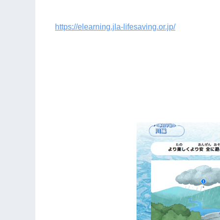
https://elearning.jla-lifesaving.or.jp/