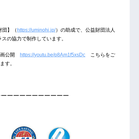
本財団】（
https://uminohi.jp/
）の助成で、
公益財団法人
ラスの協力で制作しています。
動画公開
https://
youtu.be
/p8Am1f5xsDc
こちらをご
ます。
 ━ ━ ━ ━ ━ ━ ━ ━ ━ ━ ━