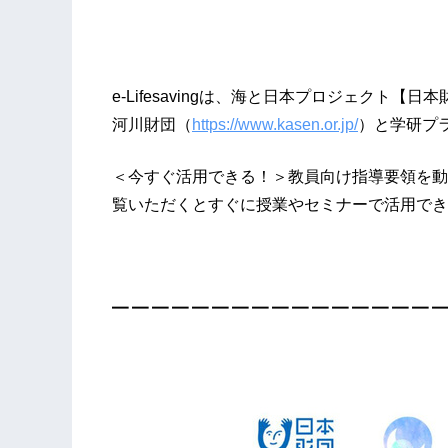
e-Lifesavingは、海と日本プロジェクト【日
河川財団（
https://www.kasen.or.jp/
）と学研プ
＜今すぐ活用できる！＞教員向け指導要領を
覧いただくとすぐに授業やセミナーで活用でき
━ ━ ━ ━ ━ ━ ━ ━ ━ ━ ━ ━ ━ ━ ━ ━ ━