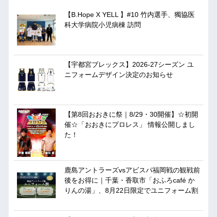
【B.Hope X YELL 】#10 竹内選手、獨協医
科大学病院小児病棟 訪問
【宇都宮ブレックス】2026-27シーズン ユ
ニフォームデザイン決定のお知らせ
【第8回おおきに祭｜8/29・30開催】☆初開
催☆「おおきにプロレス」 情報公開しまし
た！
鹿島アントラーズvsアビスパ福岡戦の観戦前
後をお得に｜千葉・香取市「おふろcafé か
りんの湯」、8月22日限定でユニフォーム割