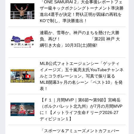
「ONE SAMURAI 2」大会事後レポートフェ
ザー級キックボクシングトーナメント準決勝
進出4選手が決定！野杁正明が因縁の再戦を
KOで制し、準決勝進出！
連覇か、雪辱か。神戸のまちを懸けた大勝
負、再び！ 「第2回 神戸 大
綱引き大会」10月3日(土)開催!
MLB公式フォトエージェンシー「ゲッティ
イメージズ」五十嵐亮太氏YouTubeチャンネ
ルとコラボレーション。写真で振り返る
MLB開幕3ヶ月の名シーン「ベスト10」を発
表！
【Ｆ１｜月間MVP｜第6節〜第9節】宮崎岳
（ボルクバレット北九州）が7月の月間MVP
に！【メットライフ生命Ｆリーグ2026-27
ディビジョン１】
「スポーツ＆アミューズメントカフェバー