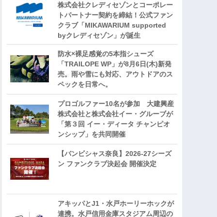
株式会社クレディセゾンとコーポレー
トパートナー契約を締結！公式ファン
クラブ「MIKAWARIUM supported
byクレディセゾン」が誕生
防水×裸足感覚の5本指シューズ
「TRAILOPE WP」が8月6日(木)新発
売。雨や雪にも対応、アウトドアのス
ペックを日常へ。
プロゴルファー10名が参加 大建興産
株式会社と株式会社イー・グルーブが
「第３回 イー・ディータ チャンピオ
ンシップ」を共同開催
【バンビシャス奈良】2026-27シーズ
ン ファンクラブ決起会 開催決定
アキッパとJ1・水戸ホーリーホックが
連携。水戸信用金庫スタジアム周辺の