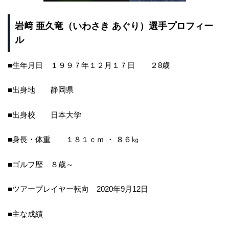
岩﨑 亜久竜（いわさき あぐり）選手プロフィー
ル
■生年月日 １９９７年１２月１７日 ２8歳
■出身地 静岡県
■出身校 日本大学
■身長・体重 １８１ｃｍ ・ ８６㎏
■ゴルフ歴 ８歳～
■ツアープレイヤー転向 2020年9月12日
■主な成績