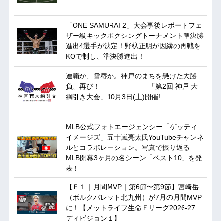
「ONE SAMURAI 2」大会事後レポートフェ
ザー級キックボクシングトーナメント準決勝
進出4選手が決定！野杁正明が因縁の再戦を
KOで制し、準決勝進出！
連覇か、雪辱か。神戸のまちを懸けた大勝
負、再び！ 「第2回 神戸 大
綱引き大会」10月3日(土)開催!
MLB公式フォトエージェンシー「ゲッティ
イメージズ」五十嵐亮太氏YouTubeチャンネ
ルとコラボレーション。写真で振り返る
MLB開幕3ヶ月の名シーン「ベスト10」を発
表！
【Ｆ１｜月間MVP｜第6節〜第9節】宮崎岳
（ボルクバレット北九州）が7月の月間MVP
に！【メットライフ生命Ｆリーグ2026-27
ディビジョン１】