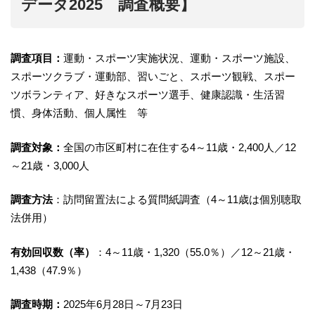
データ2025 調査概要】
調査項目：
運動・スポーツ実施状況、運動・スポーツ施設、
スポーツクラブ・運動部、習いごと、スポーツ観戦、スポー
ツボランティア、好きなスポーツ選手、健康認識・生活習
慣、身体活動、個人属性 等
調査対象：
全国の市区町村に在住する4～11歳・2,400人／12
～21歳・3,000人
調査方法
：訪問留置法による質問紙調査（4～11歳は個別聴取
法併用）
有効回収数（率）
：4～11歳・1,320（55.0％）／12～21歳・
1,438（47.9％）
調査時期：
2025年6月28日～7月23日