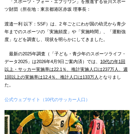
「スポーツ・フォー・エブリワン」を推進する笹川スポー
ツ財団（所在地：東京都港区赤坂 理事長：
渡邉一利 以下：SSF）は、2 年ごとにわが国の幼児から青少
年までのスポーツの「実施頻度」や「実施時間」、「運動強
度」などを調査し、現状を明らかにしてきました。
最新の2025年調査（「子ども・青少年のスポーツライフ・
データ2025」は2026年4月9日ご案内済）では、
10代の年1回
以上・サッカー実施率は22.1％、推計実施人口は237万人、週
1回以上の実施率は12.4％、推計人口は133万人
となりまし
た。
公式ウェブサイト（10代のサッカー人口）