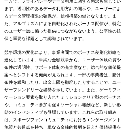
一方で、プライバシーやデータ利用に関する懸念も生じてい
ます。透明性のあるデータ利用方針の開示や、ユーザーによ
るデータ管理権限の確保が、信頼構築の鍵となります。ま
た、アルゴリズムによる自動化されたボーナス配信が、特定
のユーザー層に偏った提供につながらないよう、公平性の担
保も重要な課題として認識されています。
競争環境の変化により、事業者間でのボーナス差別化戦略も
進化しています。単純な金額競争から、ユーザー体験の質や
条件の透明性、サポート体制の充実度など、総合的な価値提
案へとシフトする傾向が見られます。一部の事業者は、賭け
条件を緩和したり、出金上限を撤廃したりすることで、ユー
ザーフレンドリーな姿勢を示しています。また、ゲーミフィ
ケーション要素を取り入れたミッションクリア型のボーナス
や、コミュニティ参加を促すソーシャル報酬など、新しい形
態のインセンティブも登場しています。これらの取り組み
は、スポーツファンコミュニティにおけるエンゲージメント
施策と共通点を持ち、単なる金銭的報酬を超えた価値提供を