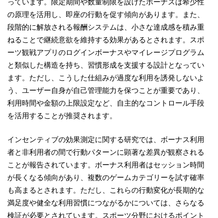
っています。限定期間や数量制限を設けたボーナスは希少性
の原理を活用し、即座の行動を促す傾向があります。また、
段階的に解放される報酬システムは、小さな達成感を積み重
ねることで継続意欲を維持する効果があるとされます。スポ
ーツ観戦アプリのログインボーナスやマイレージプログラム
と類似した構造を持ち、習慣形成を支援する設計となってい
ます。ただし、こうした仕組みが過度な利用を誘発しないよ
う、ユーザー自身が自己管理能力を保つことが重要であり、
利用時間や金額の上限設定など、自主的なコントロール手段
を活用することが推奨されます。
インセンティブの効果測定に関する研究では、ボーナス利用
者と非利用者の間で行動パターンに顕著な差異が観察される
ことが報告されています。ボーナス利用者はセッション時間
が長くなる傾向があり、複数のゲームカテゴリーを試す確率
も高まるとされます。ただし、これらの行動変化が長期的な
満足度や健全な利用習慣につながるかについては、さらなる
検証が必要とされています。スポーツ分野におけるポイント