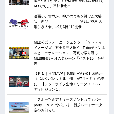
進出4選手が決定！野杁正明が因縁の再戦を
KOで制し、準決勝進出！
連覇か、雪辱か。神戸のまちを懸けた大勝
負、再び！ 「第2回 神戸 大
綱引き大会」10月3日(土)開催!
MLB公式フォトエージェンシー「ゲッティ
イメージズ」五十嵐亮太氏YouTubeチャンネ
ルとコラボレーション。写真で振り返る
MLB開幕3ヶ月の名シーン「ベスト10」を発
表！
【Ｆ１｜月間MVP｜第6節〜第9節】宮崎岳
（ボルクバレット北九州）が7月の月間MVP
に！【メットライフ生命Ｆリーグ2026-27
ディビジョン１】
「スポーツ＆アミューズメントカフェバー
party TRUMP小松」様、新規パートナー決
定のお知らせ