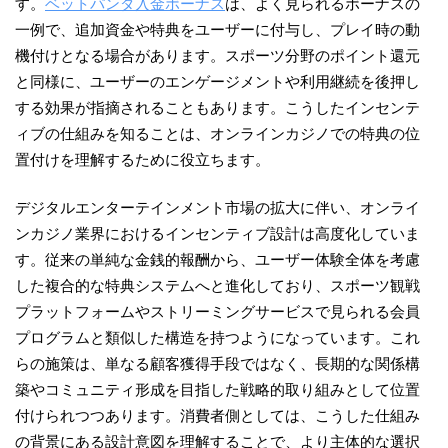
す。
ベットパンダ入金ボーナス
は、よく見られるボーナスの
一例で、追加資金や特典をユーザーに付与し、プレイ時の動
機付けとなる場合があります。スポーツ分野のポイント還元
と同様に、ユーザーのエンゲージメントや利用継続を後押し
する効果が指摘されることもあります。こうしたインセンテ
ィブの仕組みを知ることは、オンラインカジノでの特典の位
置付けを理解するために役立ちます。
デジタルエンターテインメント市場の拡大に伴い、オンライ
ンカジノ業界におけるインセンティブ設計は高度化していま
す。従来の単純な金銭的報酬から、ユーザー体験全体を考慮
した複合的な特典システムへと進化しており、スポーツ観戦
プラットフォームやストリーミングサービスで見られる会員
プログラムと類似した構造を持つようになっています。これ
らの施策は、単なる顧客獲得手段ではなく、長期的な関係構
築やコミュニティ形成を目指した戦略的取り組みとして位置
付けられつつあります。消費者側としては、こうした仕組み
の背景にある設計意図を理解することで、より主体的な選択