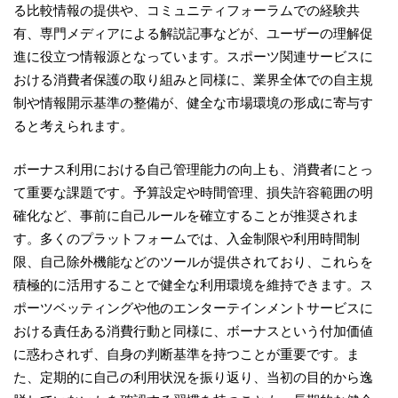
る比較情報の提供や、コミュニティフォーラムでの経験共
有、専門メディアによる解説記事などが、ユーザーの理解促
進に役立つ情報源となっています。スポーツ関連サービスに
おける消費者保護の取り組みと同様に、業界全体での自主規
制や情報開示基準の整備が、健全な市場環境の形成に寄与す
ると考えられます。
ボーナス利用における自己管理能力の向上も、消費者にとっ
て重要な課題です。予算設定や時間管理、損失許容範囲の明
確化など、事前に自己ルールを確立することが推奨されま
す。多くのプラットフォームでは、入金制限や利用時間制
限、自己除外機能などのツールが提供されており、これらを
積極的に活用することで健全な利用環境を維持できます。ス
ポーツベッティングや他のエンターテインメントサービスに
おける責任ある消費行動と同様に、ボーナスという付加価値
に惑わされず、自身の判断基準を持つことが重要です。ま
た、定期的に自己の利用状況を振り返り、当初の目的から逸