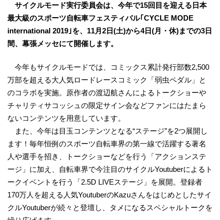
サイクルモード実行委員会は、今年で15回目を迎える日本
最大級のスポーツ自転車フェスティバル｢CYCLE MODE
international 2019｣を、11月2日(土)から4日(月・休)までの3日
間、幕張メッセにて開催します。
今年もサイクルモードでは、コミックス累計発行部数2,500
万部を超える大人気ロードレースコミック「弱虫ペダル」と
のコラボを実施。原作者の渡辺航さんによるトークショーや
チャリティサコッシュの限定サイン会などファンにはたまら
ないコンテンツを用意しています。
また、今年は目玉コンテンツとなる“ステージ”を2つ展開し
ます！毎年恒例のスポーツ自転車界の第一線で活躍する著名
人や選手を招き、トークショーなどを行う「アクションステ
ージ」に加え、自転車界で今注目のサイクルYoutuberによるト
ークイベントを行う「2.5D LIVEステージ」を展開。登録者
170万人を超える人気YoutuberのKazuさんをはじめとしたサイ
クルYoutuberが続々と登壇し、タメになるスペシャルトークを