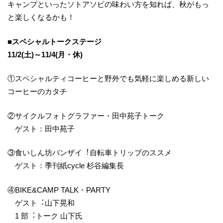
キャンプといったソトアソビの味わい方を知れば、秋がもっ
と楽しくなるかも！
■スペシャルトークステージ
11/2(土)～11/4(月・休)
①スペシャルティコーヒーと野外でも気軽に楽しめる新しい
コーヒーのカタチ
②サイクルフォトグラファー・田中苑子トーク
ゲスト：田中苑子
③食いしん坊バンザイ︕自転車トリップのススメ
ゲスト：季刊紙cycle 杉谷編集長
④BIKE&CAMP TALK・PARTY
ゲスト︓山下晃和
1 部︓トーク 山下氏