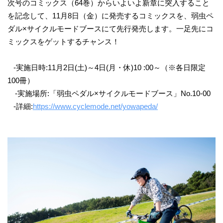
次号のコミックス（64巻）からいよいよ新章に突入すること
を記念して、11月8日（金）に発売するコミックスを、弱虫ペ
ダル×サイクルモードブースにて先行発売します。一足先にコ
ミックスをゲットするチャンス！
-実施日時:11月2日(土)～4日(月・休)10 :00～（※各日限定
100冊）
-実施場所:「弱虫ペダル×サイクルモードブース」No.10-00
-詳細:
https://www.cyclemode.net/yowapeda/