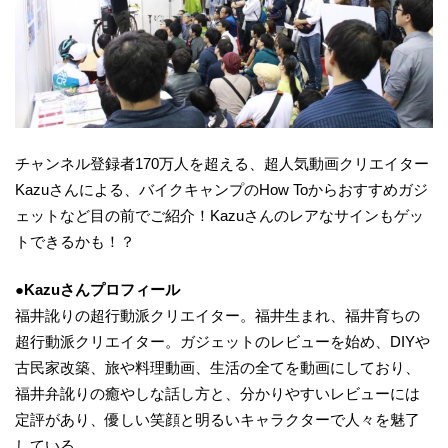
チャンネル登録者170万人を超える、超人気動画クリエイター
Kazuさんによる、バイクキャンプのHow Toからおすすめガジ
ェットなど目の前でご紹介！Kazuさんのレアなサインもゲッ
トできるかも！？
●Kazuさんプロフィール
福井訛りの超行動派クリエイター。福井生まれ、福井育ちの
超行動派クリエイター。ガジェットのレビューを始め、DIYや
古民家改築、旅や料理動画、生活の全てを動画にしており、
福井弁訛りの癒やしな話し方と、分かりやすいレビューには
定評があり、優しい笑顔と明るいキャラクターで人々を魅了
している