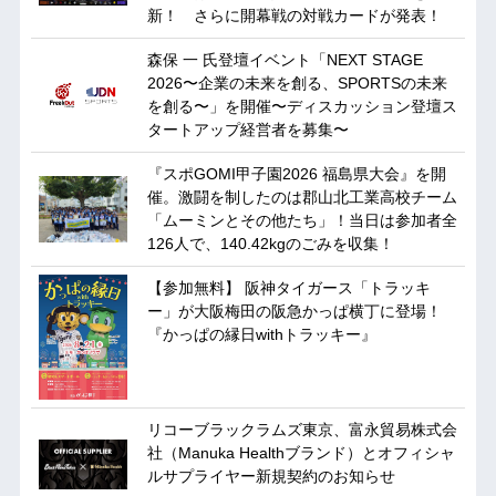
新！ さらに開幕戦の対戦カードが発表！
森保 一 氏登壇イベント「NEXT STAGE
2026〜企業の未来を創る、SPORTSの未来
を創る〜」を開催〜ディスカッション登壇ス
タートアップ経営者を募集〜
『スポGOMI甲子園2026 福島県大会』を開
催。激闘を制したのは郡山北工業高校チーム
「ムーミンとその他たち」！当日は参加者全
126人で、140.42kgのごみを収集！
【参加無料】 阪神タイガース「トラッキ
ー」が大阪梅田の阪急かっぱ横丁に登場！
『かっぱの縁日withトラッキー』
リコーブラックラムズ東京、富永貿易株式会
社（Manuka Healthブランド）とオフィシャ
ルサプライヤー新規契約のお知らせ