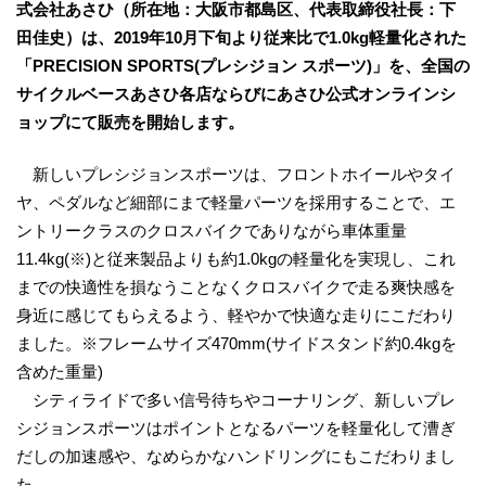
式会社あさひ（所在地：大阪市都島区、代表取締役社長：下
田佳史）は、2019年10月下旬より従来比で1.0kg軽量化された
「PRECISION SPORTS(プレシジョン スポーツ)」を、全国の
サイクルベースあさひ各店ならびにあさひ公式オンラインシ
ョップにて販売を開始します。
新しいプレシジョンスポーツは、フロントホイールやタイ
ヤ、ペダルなど細部にまで軽量パーツを採用することで、エ
ントリークラスのクロスバイクでありながら車体重量
11.4kg(※)と従来製品よりも約1.0kgの軽量化を実現し、これ
までの快適性を損なうことなくクロスバイクで走る爽快感を
身近に感じてもらえるよう、軽やかで快適な走りにこだわり
ました。※フレームサイズ470mm(サイドスタンド約0.4kgを
含めた重量)
シティライドで多い信号待ちやコーナリング、新しいプレ
シジョンスポーツはポイントとなるパーツを軽量化して漕ぎ
だしの加速感や、なめらかなハンドリングにもこだわりまし
た。