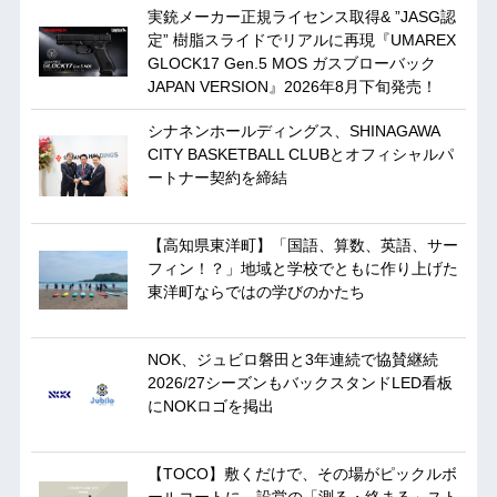
実銃メーカー正規ライセンス取得& ”JASG認
定” 樹脂スライドでリアルに再現『UMAREX
GLOCK17 Gen.5 MOS ガスブローバック
JAPAN VERSION』2026年8月下旬発売！
シナネンホールディングス、SHINAGAWA
CITY BASKETBALL CLUBとオフィシャルパ
ートナー契約を締結
【高知県東洋町】「国語、算数、英語、サー
フィン！？」地域と学校でともに作り上げた
東洋町ならではの学びのかたち
NOK、ジュビロ磐田と3年連続で協賛継続
2026/27シーズンもバックスタンドLED看板
にNOKロゴを掲出
【TOCO】敷くだけで、その場がピックルボ
ールコートに。設営の「測る・絡まる」スト