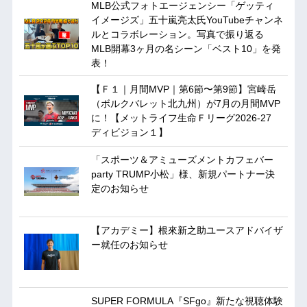
MLB公式フォトエージェンシー「ゲッティ
イメージズ」五十嵐亮太氏YouTubeチャンネ
ルとコラボレーション。写真で振り返る
MLB開幕3ヶ月の名シーン「ベスト10」を発
表！
【Ｆ１｜月間MVP｜第6節〜第9節】宮崎岳
（ボルクバレット北九州）が7月の月間MVP
に！【メットライフ生命Ｆリーグ2026-27
ディビジョン１】
「スポーツ＆アミューズメントカフェバー
party TRUMP小松」様、新規パートナー決
定のお知らせ
【アカデミー】根來新之助ユースアドバイザ
ー就任のお知らせ
SUPER FORMULA『SFgo』新たな視聴体験