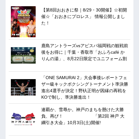
【第8回おおきに祭｜8/29・30開催】☆初開
催☆「おおきにプロレス」 情報公開しまし
た！
鹿島アントラーズvsアビスパ福岡戦の観戦前
後をお得に｜千葉・香取市「おふろcafé か
りんの湯」、8月22日限定でユニフォーム割
「ONE SAMURAI 2」大会事後レポートフェ
ザー級キックボクシングトーナメント準決勝
進出4選手が決定！野杁正明が因縁の再戦を
KOで制し、準決勝進出！
連覇か、雪辱か。神戸のまちを懸けた大勝
負、再び！ 「第2回 神戸 大
綱引き大会」10月3日(土)開催!