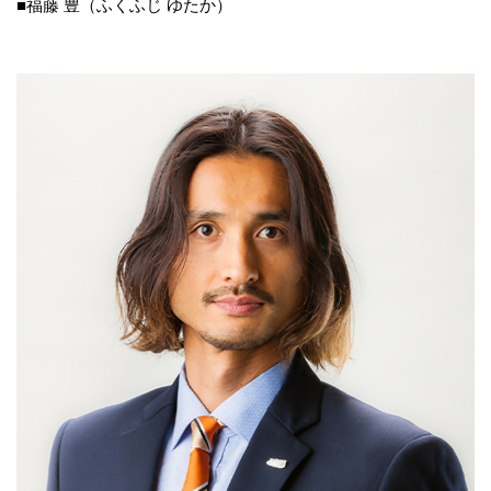
■福藤 豊（ふくふじ ゆたか）