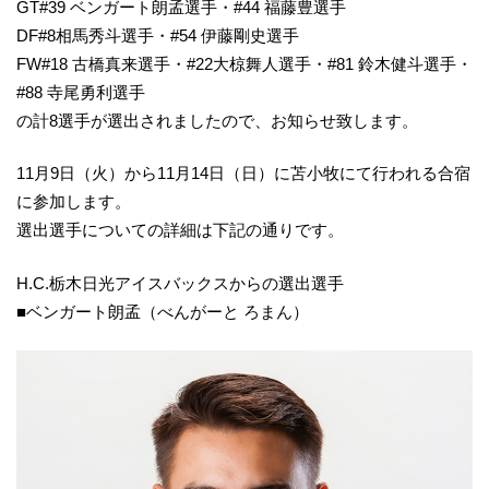
GT#39 ベンガート朗孟選手・#44 福藤豊選手
DF#8相馬秀斗選手・#54 伊藤剛史選手
FW#18 古橋真来選手・#22大椋舞人選手・#81 鈴木健斗選手・
#88 寺尾勇利選手
の計8選手が選出されましたので、お知らせ致します。
11月9日（火）から11月14日（日）に苫小牧にて行われる合宿
に参加します。
選出選手についての詳細は下記の通りです。
H.C.栃木日光アイスバックスからの選出選手
■ベンガート朗孟（べんがーと ろまん）