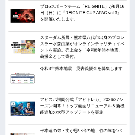
プロeスポーツチーム「REIGNITE」が8月16
日（日）に『REIGNITE CUP APAC vol.3』
を開催いたします。
スターダム所属・熊本県八代市出身のプロレ
スラー水森由菜がオンラインチャリティイベ
ントを実施。売上金を「令和8年熊本地震」
義援金として寄付。
令和8年熊本地震 災害義援金を募集します
アビスパ福岡公式「アビトレカ」2026/27シ
ーズン開幕！トップ画面リニューアル＆新機
能追加の大型アップデートを実施
平本蓮の弟・丈が思い出の地、竹の塚を“バ