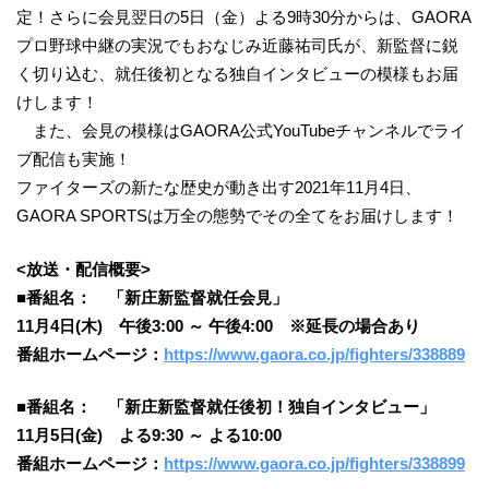
定！さらに会見翌日の5日（金）よる9時30分からは、GAORA
プロ野球中継の実況でもおなじみ近藤祐司氏が、新監督に鋭
く切り込む、就任後初となる独自インタビューの模様もお届
けします！
また、会見の模様はGAORA公式YouTubeチャンネルでライ
ブ配信も実施！
ファイターズの新たな歴史が動き出す2021年11月4日、
GAORA SPORTSは万全の態勢でその全てをお届けします！
<放送・配信概要>
■番組名： 「新庄新監督就任会見」
11月4日(木) 午後3:00 ～ 午後4:00 ※延長の場合あり
番組ホームページ：
https://www.gaora.co.jp/fighters/338889
■番組名： 「新庄新監督就任後初！独自インタビュー」
11月5日(金) よる9:30 ～ よる10:00
番組ホームページ：
https://www.gaora.co.jp/fighters/338899