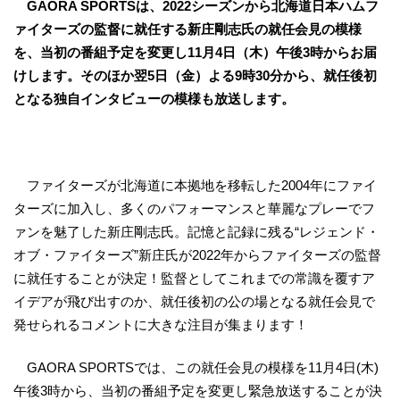
GAORA SPORTSは、2022シーズンから北海道日本ハムフ
ァイターズの監督に就任する新庄剛志氏の就任会見の模様
を、当初の番組予定を変更し11月4日（木）午後3時からお届
けします。そのほか翌5日（金）よる9時30分から、就任後初
となる独自インタビューの模様も放送します。
ファイターズが北海道に本拠地を移転した2004年にファイ
ターズに加入し、多くのパフォーマンスと華麗なプレーでフ
ァンを魅了した新庄剛志氏。記憶と記録に残る“レジェンド・
オブ・ファイターズ”新庄氏が2022年からファイターズの監督
に就任することが決定！監督としてこれまでの常識を覆すア
イデアが飛び出すのか、就任後初の公の場となる就任会見で
発せられるコメントに大きな注目が集まります！
GAORA SPORTSでは、この就任会見の模様を11月4日(木)
午後3時から、当初の番組予定を変更し緊急放送することが決