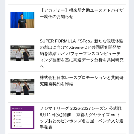
【アカデミー】根來新之助ユースアドバイザ
ー就任のお知らせ
SUPER FORMULA『SFgo』新たな視聴体験
の創出に向けてXtreme-Dと共同研究開発契
約を締結 ハイパフォーマンスコンピューテ
ィング技術を基に⾼速データ分析を共同研究
へ
株式会社日本レースプロモーションと共同研
究開発契約を締結
ノジマＴリーグ 2026-2027シーズン 公式戦
8月11日(火)開催 京都カグヤライズ vs ト
ップおとめピンポンズ名古屋 ベンチ入り選
手発表