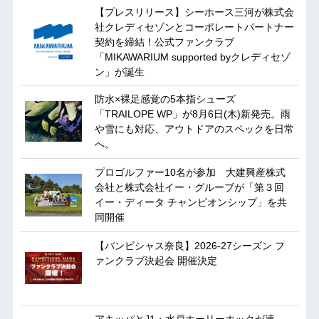
【プレスリリース】シーホース三河が株式会
社クレディセゾンとコーポレートパートナー
契約を締結！公式ファンクラブ
「MIKAWARIUM supported byクレディセゾ
ン」が誕生
防水×裸足感覚の5本指シューズ
「TRAILOPE WP」が8月6日(木)新発売。雨
や雪にも対応、アウトドアのスペックを日常
へ。
プロゴルファー10名が参加 大建興産株式
会社と株式会社イー・グルーブが「第３回
イー・ディータ チャンピオンシップ」を共
同開催
【バンビシャス奈良】2026-27シーズン フ
ァンクラブ決起会 開催決定