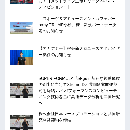
に！【メットライフ生命Ｆリーグ2026-27
ディビジョン１】
「スポーツ＆アミューズメントカフェバー
party TRUMP小松」様、新規パートナー決
定のお知らせ
【アカデミー】根來新之助ユースアドバイザ
ー就任のお知らせ
SUPER FORMULA『SFgo』新たな視聴体験
の創出に向けてXtreme-Dと共同研究開発契
約を締結 ハイパフォーマンスコンピューテ
ィング技術を基に⾼速データ分析を共同研究
へ
株式会社日本レースプロモーションと共同研
究開発契約を締結