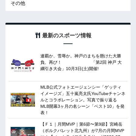
その他
最新のスポーツ情報
連覇か、雪辱か。神戸のまちを懸けた大勝
負、再び！ 「第2回 神戸 大
綱引き大会」10月3日(土)開催!
MLB公式フォトエージェンシー「ゲッティ
イメージズ」五十嵐亮太氏YouTubeチャンネ
ルとコラボレーション。写真で振り返る
MLB開幕3ヶ月の名シーン「ベスト10」を発
表！
【Ｆ１｜月間MVP｜第6節〜第9節】宮崎岳
（ボルクバレット北九州）が7月の月間MVP