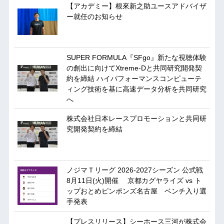
【アカデミー】根來新之助ユースアドバイザ
ー就任のお知らせ
SUPER FORMULA『SFgo』新たな視聴体験
の創出に向けてXtreme-Dと共同研究開発契
約を締結 ハイパフォーマンスコンピューテ
ィング技術を基に⾼速データ分析を共同研究
へ
株式会社日本レースプロモーションと共同研
究開発契約を締結
ノジマＴリーグ 2026-2027シーズン 公式戦
8月11日(火)開催 京都カグヤライズ vs ト
ップおとめピンポンズ名古屋 ベンチ入り選
手発表
【プレスリリース】シーホース三河が株式会