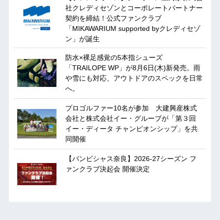
社クレディセゾンとコーポレートパートナー
契約を締結！公式ファンクラブ
「MIKAWARIUM supported byクレディセゾ
ン」が誕生
防水×裸足感覚の5本指シューズ
「TRAILOPE WP」が8月6日(木)新発売。雨
や雪にも対応、アウトドアのスペックを日常
へ。
プロゴルファー10名が参加 大建興産株式
会社と株式会社イー・グルーブが「第３回
イー・ディータ チャンピオンシップ」を共
同開催
【バンビシャス奈良】2026-27シーズン フ
ァンクラブ決起会 開催決定