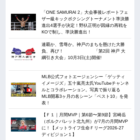
「ONE SAMURAI 2」大会事後レポートフェ
ザー級キックボクシングトーナメント準決勝
進出4選手が決定！野杁正明が因縁の再戦を
KOで制し、準決勝進出！
連覇か、雪辱か。神戸のまちを懸けた大勝
負、再び！ 「第2回 神戸 大
綱引き大会」10月3日(土)開催!
MLB公式フォトエージェンシー「ゲッティ
イメージズ」五十嵐亮太氏YouTubeチャンネ
ルとコラボレーション。写真で振り返る
MLB開幕3ヶ月の名シーン「ベスト10」を発
表！
【Ｆ１｜月間MVP｜第6節〜第9節】宮崎岳
（ボルクバレット北九州）が7月の月間MVP
に！【メットライフ生命Ｆリーグ2026-27
ディビジョン１】