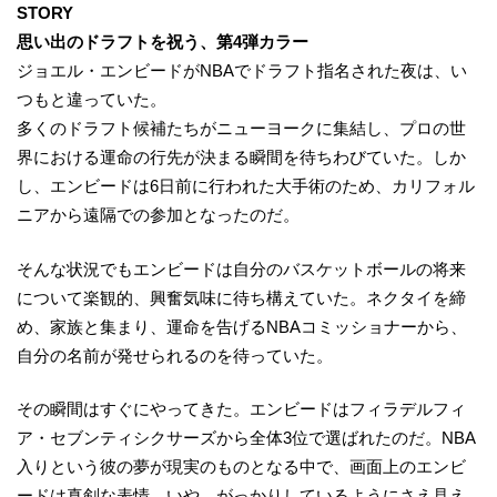
STORY​
思い出のドラフトを祝う、第4弾カラー​
ジョエル・エンビードがNBAでドラフト指名された夜は、い
つもと違っていた。​
多くのドラフト候補たちがニューヨークに集結し、プロの世
界における運命の行先が決まる瞬間を待ちわびていた。しか
し、エンビードは6日前に行われた大手術のため、カリフォル
ニアから遠隔での参加となったのだ。​
そんな状況でもエンビードは自分のバスケットボールの将来
について楽観的、興奮気味に待ち構えていた。ネクタイを締
め、家族と集まり、運命を告げるNBAコミッショナーから、
自分の名前が発せられるのを待っていた。​
その瞬間はすぐにやってきた。エンビードはフィラデルフィ
ア・セブンティシクサーズから全体3位で選ばれたのだ。NBA
入りという彼の夢が現実のものとなる中で、画面上のエンビ
ードは真剣な表情、いや、がっかりしているようにさえ見え