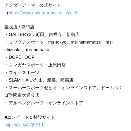
アンダーアーマー公式サイト​
（
https://www.underarmour.co.jp/ja-jp/
）
量販店 / 専門店​
・GALLERY2：町田、吉祥寺、新宿店​
・ミゾグチスポーツ：ms-tokyo、ms-hamamatsu、ms-
shizuoka、ms-numazu​
・DOPEHOOP​
・クマガヤスポーツ：上恩田店​
・コイケスポーツ​
・SLAM：さいたま、船橋、那覇店​
・スーパースポーツゼビオ：オンラインストア、ドームつく
ば学園東大通り店​
・アルペングループ：オンラインストア​
■エンビード１特設サイト ​
https://bit.ly/37jERL1