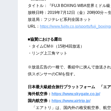
タイトル：『FUJI BOXING WBA世界ミド
放映日時：2019年7月12日（金）20時00分～
放送局：フジテレビ系列全国ネット
URL：
https://www.fujitv.co.jp/sports/fuji_boxin
■協賛における露出
・タイムCM※（15秒4回放送）
・リング上三角マット
※放送広告の一種で、番組中に挟んで放送され
供スポンサーのCMを指す。
日本最大級総合旅行プラットフォーム 「エア
海外航空券：
https://www.skygate.co.jp/
国内航空券：
https://www.airtrip.jp/
「エアトリ」は、国内外の格安航空券、航空