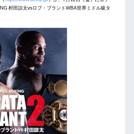
ING 村田諒太vsロブ・ブラントWBA世界ミドル級タ