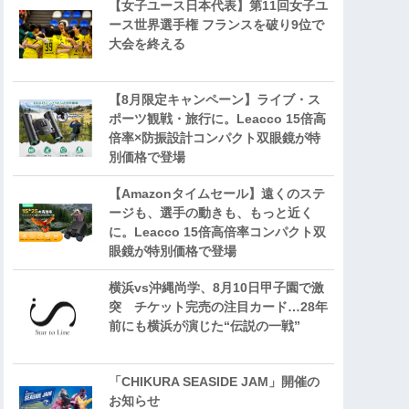
【女子ユース日本代表】第11回女子ユ
ース世界選手権 フランスを破り9位で
大会を終える
【8月限定キャンペーン】ライブ・ス
ポーツ観戦・旅行に。Leacco 15倍高
倍率×防振設計コンパクト双眼鏡が特
別価格で登場
【Amazonタイムセール】遠くのステ
ージも、選手の動きも、もっと近く
に。Leacco 15倍高倍率コンパクト双
眼鏡が特別価格で登場
横浜vs沖縄尚学、8月10日甲子園で激
突 チケット完売の注目カード…28年
前にも横浜が演じた“伝説の一戦”
「CHIKURA SEASIDE JAM」開催の
お知らせ