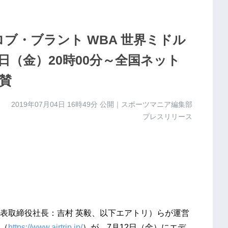
vsロブ・ブラント WBA 世界ミドル
日（金）20時00分～全国ネット
賛
2019年07月04日 16時49分
公開｜スポーツマニア編集部
プレスリリース
表取締役社長：吉村 英毅、以下エアトリ）らが運営
（
https://www.airtrip.jp/
）が、7月12日（金）にエデ