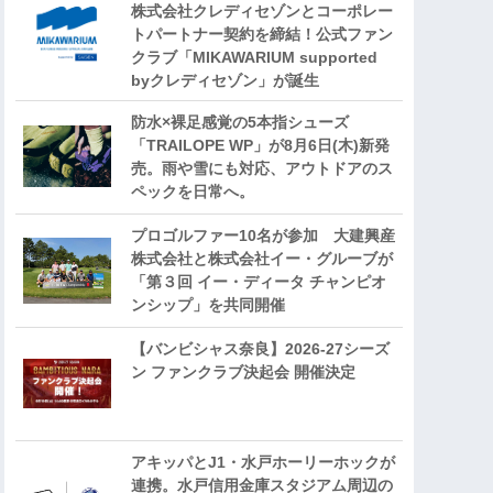
株式会社クレディセゾンとコーポレー
トパートナー契約を締結！公式ファン
クラブ「MIKAWARIUM supported
byクレディセゾン」が誕生
防水×裸足感覚の5本指シューズ
「TRAILOPE WP」が8月6日(木)新発
売。雨や雪にも対応、アウトドアのス
ペックを日常へ。
プロゴルファー10名が参加 大建興産
株式会社と株式会社イー・グルーブが
「第３回 イー・ディータ チャンピオ
ンシップ」を共同開催
【バンビシャス奈良】2026-27シーズ
ン ファンクラブ決起会 開催決定
アキッパとJ1・水戸ホーリーホックが
連携。水戸信用金庫スタジアム周辺の