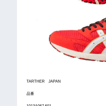
TARTHER JAPAN
品番
1013A067.601