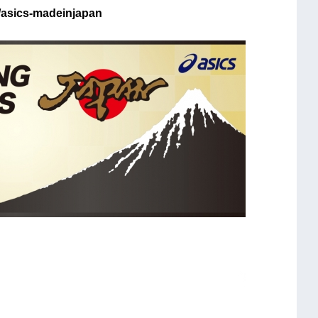
/asics-madeinjapan