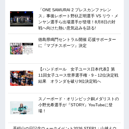
「ONE SAMURAI 2 プレスカンファレン
ス」事後レポート野杁正明選手 VS リウ・メ
ンヤン選手ら出場選手が登壇！8月8日の対
戦へ向けた熱い意気込みを語る!
徳島県鳴門セントラル開催 応援サポーター
に『マブチスポーツ』決定
【ハンドボール 女子ユース日本代表】第
11回女子ユース世界選手権・9－12位決定戦
結果 オランダを破り9位決定戦へ
スノーボード・オリンピック銅メダリストの
小野光希選手が『STORY』YouTubeに登
場！
手稲山の日記念ウォークイベント2026 STEP1：山越えウ