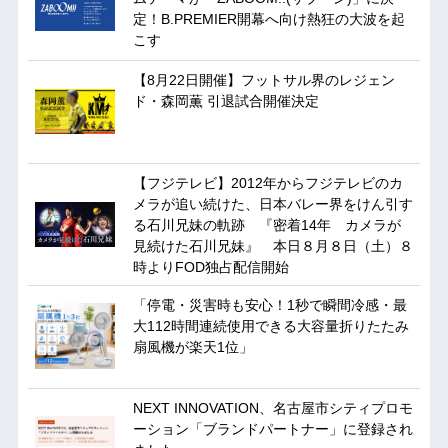
定！B.PREMIER開幕へ向け熱狂の大波を起
こす
【8月22日開催】フットサル界のレジェン
ド・森岡薫 引退試合開催決定
【フジテレビ】2012年からフジテレビのカ
メラが追い続けた、日本バレー界をけん引す
る石川兄妹の軌跡 『密着14年 カメラが
見続けた石川兄妹』 本日８月８日（土）８
時よりFOD独占配信開始
「停電・災害時も安心！1秒で瞬間冷感・最
大112時間連続使用できる大容量折りたたみ
扇風機が楽天1位」
NEXT INNOVATION、名古屋市シティプロモ
ーション「ブランドパートナー」に登録され