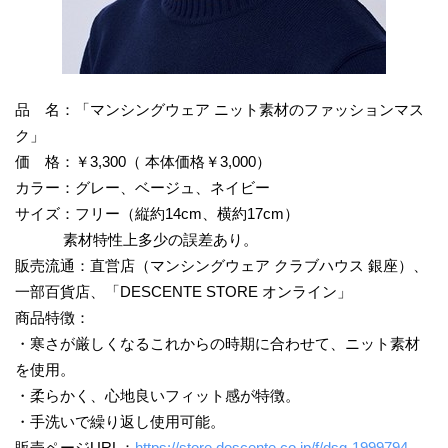
品 名：「マンシングウェア ニット素材のファッションマス
ク」
価 格：￥3,300（ 本体価格￥3,000）
カラー：グレー、ベージュ、ネイビー
サイズ：フリー（縦約14cm、横約17cm）
素材特性上多少の誤差あり。
販売流通：直営店（マンシングウェア クラブハウス 銀座）、
一部百貨店、「DESCENTE STORE オンライン」
商品特徴：
・寒さが厳しくなるこれからの時期に合わせて、ニット素材
を使用。
・柔らかく、心地良いフィット感が特徴。
・手洗いで繰り返し使用可能。
販売ページURL：
https://store.descente.co.jp/f/dsg-1999794