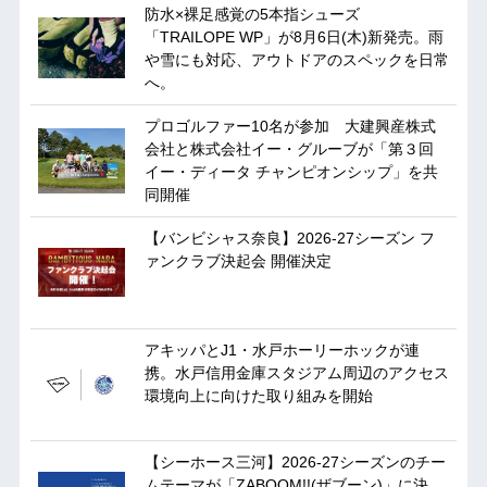
防水×裸足感覚の5本指シューズ
「TRAILOPE WP」が8月6日(木)新発売。雨
や雪にも対応、アウトドアのスペックを日常
へ。
プロゴルファー10名が参加 大建興産株式
会社と株式会社イー・グルーブが「第３回
イー・ディータ チャンピオンシップ」を共
同開催
【バンビシャス奈良】2026-27シーズン フ
ァンクラブ決起会 開催決定
アキッパとJ1・水戸ホーリーホックが連
携。水戸信用金庫スタジアム周辺のアクセス
環境向上に向けた取り組みを開始
【シーホース三河】2026-27シーズンのチー
ムテーマが「ZABOOM!!(ザブーン)」に決