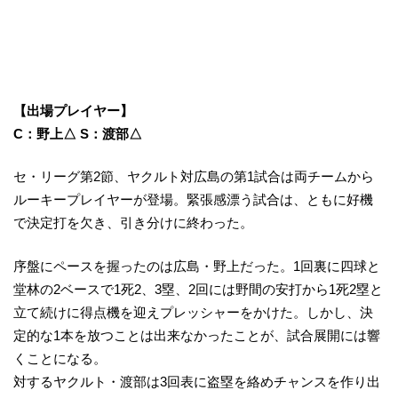
【出場プレイヤー】
C：野上△ S：渡部△
セ・リーグ第2節、ヤクルト対広島の第1試合は両チームから
ルーキープレイヤーが登場。緊張感漂う試合は、ともに好機
で決定打を欠き、引き分けに終わった。
序盤にペースを握ったのは広島・野上だった。1回裏に四球と
堂林の2ベースで1死2、3塁、2回には野間の安打から1死2塁と
立て続けに得点機を迎えプレッシャーをかけた。しかし、決
定的な1本を放つことは出来なかったことが、試合展開には響
くことになる。
対するヤクルト・渡部は3回表に盗塁を絡めチャンスを作り出