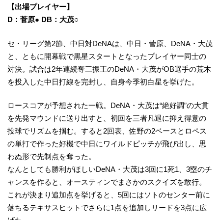
【出場プレイヤー】
D：菅原● DB：大茂○
セ・リーグ第2節、中日対DeNAは、中日・菅原、DeNA・大茂
と、ともに開幕戦で黒星スタートとなったプレイヤー同士の
対決。試合は2年連続奪三振王のDeNA・大茂がOB選手の荒木
を投入した中日打線を完封し、自身今季初白星を挙げた。
ロースコアが予想された一戦。DeNA・大茂は“絶好調”の大貫
を先発マウンドに送り出すと、初回を三者凡退に抑え得意の
投球でリズムを掴む。すると2回表、佐野の2ベースとロペス
の単打で作った好機で中日にワイルドピッチが飛び出し、思
わぬ形で先制点を奪った。
なんとしても勝利がほしいDeNA・大茂は3回に1死1、3塁のチ
ャンスを作ると、オースティンでまさかのスクイズを敢行。
これが決まり追加点を挙げると、5回にはソトのセンター前に
落ちるテキサスヒットでさらに1点を追加しリードを3点に広