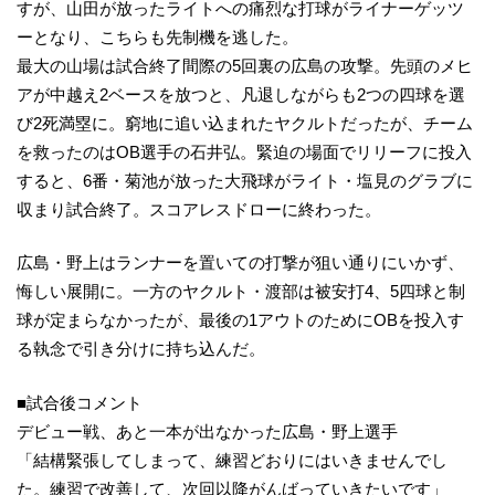
すが、山田が放ったライトへの痛烈な打球がライナーゲッツ
ーとなり、こちらも先制機を逃した。
最大の山場は試合終了間際の5回裏の広島の攻撃。先頭のメヒ
アが中越え2ベースを放つと、凡退しながらも2つの四球を選
び2死満塁に。窮地に追い込まれたヤクルトだったが、チーム
を救ったのはOB選手の石井弘。緊迫の場面でリリーフに投入
すると、6番・菊池が放った大飛球がライト・塩見のグラブに
収まり試合終了。スコアレスドローに終わった。
広島・野上はランナーを置いての打撃が狙い通りにいかず、
悔しい展開に。一方のヤクルト・渡部は被安打4、5四球と制
球が定まらなかったが、最後の1アウトのためにOBを投入す
る執念で引き分けに持ち込んだ。
■試合後コメント
デビュー戦、あと一本が出なかった広島・野上選手
「結構緊張してしまって、練習どおりにはいきませんでし
た。練習で改善して、次回以降がんばっていきたいです」