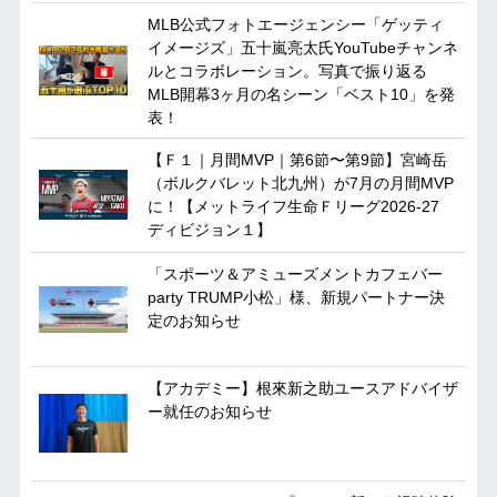
MLB公式フォトエージェンシー「ゲッティ
イメージズ」五十嵐亮太氏YouTubeチャンネ
ルとコラボレーション。写真で振り返る
MLB開幕3ヶ月の名シーン「ベスト10」を発
表！
【Ｆ１｜月間MVP｜第6節〜第9節】宮崎岳
（ボルクバレット北九州）が7月の月間MVP
に！【メットライフ生命Ｆリーグ2026-27
ディビジョン１】
「スポーツ＆アミューズメントカフェバー
party TRUMP小松」様、新規パートナー決
定のお知らせ
【アカデミー】根來新之助ユースアドバイザ
ー就任のお知らせ