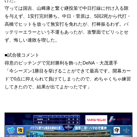
げた。
守っては国吉、山﨑康と繋ぐ継投策で中日打線に付け入る隙
を与えず、1安打完封勝ち。中日・菅原は、5回2死から代打・
高橋でヒットを放って無安打を免れたが、打棒振るわず。バ
ッテリーエラーという不運もあったが、攻撃面でピリっとせ
ず、悔しい連敗を喫した。
■試合後コメント
得意のピッチングで完封勝利を飾ったDeNA・大茂選手
「今シーズン1勝目を挙げることができて最高です。開幕カー
ドで0点に抑えられて負けてしまったので、めちゃくちゃ練習
してきたので、結果が出てよかったです」