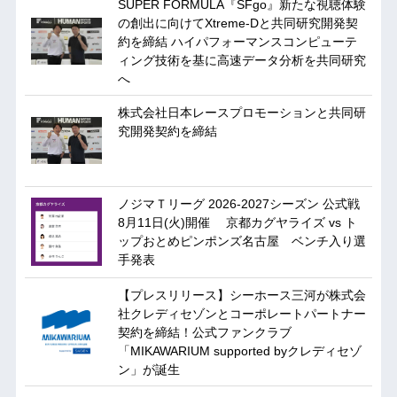
SUPER FORMULA『SFgo』新たな視聴体験
の創出に向けてXtreme-Dと共同研究開発契
約を締結 ハイパフォーマンスコンピューテ
ィング技術を基に⾼速データ分析を共同研究
へ
株式会社日本レースプロモーションと共同研
究開発契約を締結
ノジマＴリーグ 2026-2027シーズン 公式戦
8月11日(火)開催 京都カグヤライズ vs ト
ップおとめピンポンズ名古屋 ベンチ入り選
手発表
【プレスリリース】シーホース三河が株式会
社クレディセゾンとコーポレートパートナー
契約を締結！公式ファンクラブ
「MIKAWARIUM supported byクレディセゾ
ン」が誕生