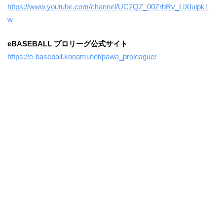
https://www.youtube.com/channel/UC2QZ_00ZrbRv_LiXIulpk1
w
eBASEBALL プロリーグ公式サイト
https://e-baseball.konami.net/pawa_proleague/