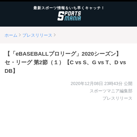
最新スポーツ情報をいち早くキャッチ！
ホーム
プレスリリース
【「eBASEBALLプロリーグ」2020シーズン】
セ・リーグ 第2節（１）【C vs S、G vs T、D vs
DB】
2020年12月08日 23時43分
公開
スポーツマニア編集部
プレスリリース