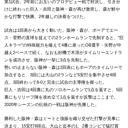
第1試合。2年前にお互いのプロデビュー戦で対決し、引き分
けに終わった巨人・吉田と阪神・森が再び激突し、森が鮮や
かな打撃で快勝。2年越しの決着をつけた。
試合は1回表から大きく動いた。阪神・森が、ボーアでエー
ス・菅野の直球を捉えての2ランホームランで先制すると、“巨
人キラー”の特殊能力を備えて4番に座ったOB選手・矢野が中
越え2ベースで続く。なおも好機で木浪がタイムリーエンドラ
ンを成功させ、阪神が一挙に3点を先制した。
勢いの止まらない阪神・森は2回表にもボーアのタイムリーで
加点すると、3回には大山の2ランなど5安打を集中させ4得
点。3回終わって8-0と完全に試合の主導権を握った。
巨人・吉田は4回裏に丸のソロホームランで1点を返すと、5回
裏にもリリーフ陣を攻め立て1点を返すが反撃はここまで。
2020年シーズンの伝統の一戦は阪神が先勝した。
勝利した阪神・森はミートと強振を織り交ぜた打撃が見事に
決まり、15安打8得点。大山と近本の1、2番コンビで猛打賞