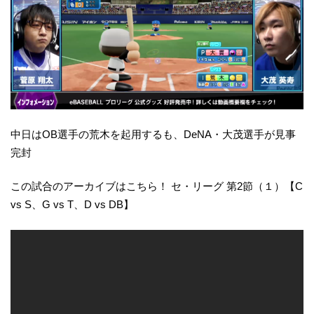
中日はOB選手の荒木を起用するも、DeNA・大茂選手が見事
完封
この試合のアーカイブはこちら！ セ・リーグ 第2節（１）【C
vs S、G vs T、D vs DB】