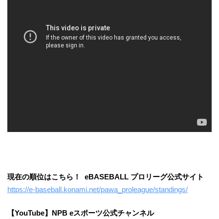
現在の順位はこちら！ eBASEBALL プロリーグ公式サイト
https://e-baseball.konami.net/pawa_proleague/standings/
【YouTube】NPB eスポーツ公式チャンネル