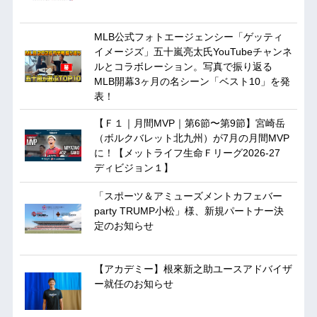
MLB公式フォトエージェンシー「ゲッティ
イメージズ」五十嵐亮太氏YouTubeチャンネ
ルとコラボレーション。写真で振り返る
MLB開幕3ヶ月の名シーン「ベスト10」を発
表！
【Ｆ１｜月間MVP｜第6節〜第9節】宮崎岳
（ボルクバレット北九州）が7月の月間MVP
に！【メットライフ生命Ｆリーグ2026-27
ディビジョン１】
「スポーツ＆アミューズメントカフェバー
party TRUMP小松」様、新規パートナー決
定のお知らせ
【アカデミー】根來新之助ユースアドバイザ
ー就任のお知らせ