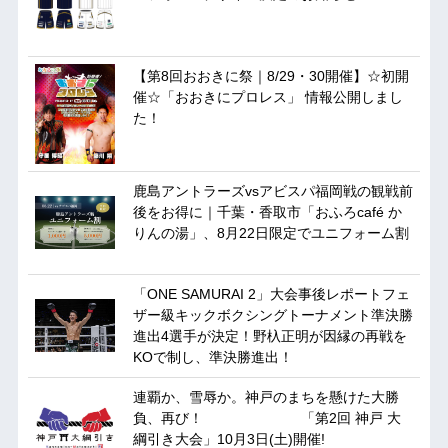
【第8回おおきに祭｜8/29・30開催】☆初開
催☆「おおきにプロレス」 情報公開しまし
た！
鹿島アントラーズvsアビスパ福岡戦の観戦前
後をお得に｜千葉・香取市「おふろcafé か
りんの湯」、8月22日限定でユニフォーム割
「ONE SAMURAI 2」大会事後レポートフェ
ザー級キックボクシングトーナメント準決勝
進出4選手が決定！野杁正明が因縁の再戦を
KOで制し、準決勝進出！
連覇か、雪辱か。神戸のまちを懸けた大勝
負、再び！ 「第2回 神戸 大
綱引き大会」10月3日(土)開催!