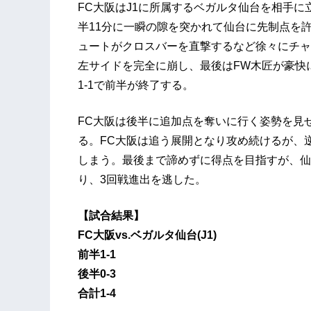
FC大阪はJ1に所属するベガルタ仙台を相手
半11分に一瞬の隙を突かれて仙台に先制点を
ュートがクロスバーを直撃するなど徐々にチャ
左サイドを完全に崩し、最後はFW木匠が豪快
1-1で前半が終了する。
FC大阪は後半に追加点を奪いに行く姿勢を見
る。FC大阪は追う展開となり攻め続けるが、
しまう。最後まで諦めずに得点を目指すが、仙
り、3回戦進出を逃した。
【試合結果】
FC大阪vs.ベガルタ仙台(J1)
前半1-1
後半0-3
合計1-4