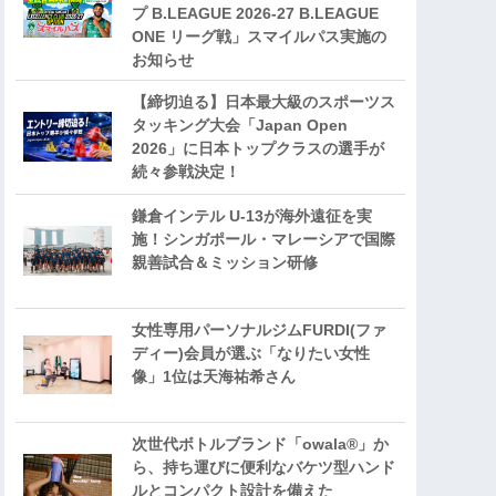
プ B.LEAGUE 2026-27 B.LEAGUE
ONE リーグ戦」スマイルパス実施の
お知らせ
【締切迫る】日本最大級のスポーツス
タッキング大会「Japan Open
2026」に日本トップクラスの選手が
続々参戦決定！
鎌倉インテル U-13が海外遠征を実
施！シンガポール・マレーシアで国際
親善試合＆ミッション研修
女性専用パーソナルジムFURDI(ファ
ディー)会員が選ぶ「なりたい女性
像」1位は天海祐希さん
次世代ボトルブランド「owala®」か
ら、持ち運びに便利なバケツ型ハンド
ルとコンパクト設計を備えた