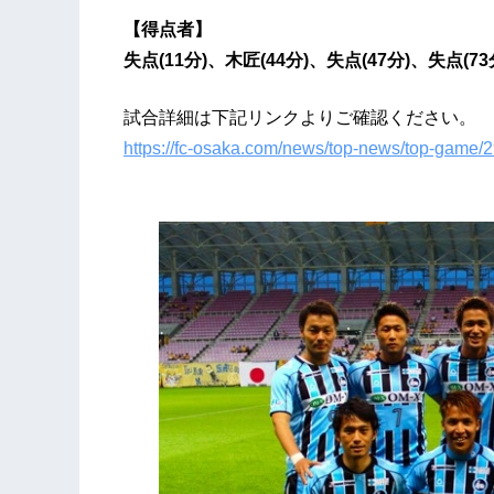
【得点者】
失点(11分)、木匠(44分)、失点(47分)、失点(73
試合詳細は下記リンクよりご確認ください。
https://fc-osaka.com/news/top-news/top-game/