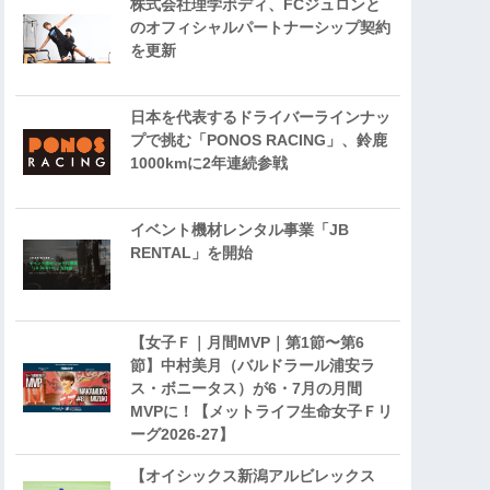
株式会社理学ボディ、FCジュロンと
のオフィシャルパートナーシップ契約
を更新
日本を代表するドライバーラインナッ
プで挑む「PONOS RACING」、鈴鹿
1000kmに2年連続参戦
イベント機材レンタル事業「JB
RENTAL」を開始
【女子Ｆ｜月間MVP｜第1節〜第6
節】中村美月（バルドラール浦安ラ
ス・ボニータス）が6・7月の月間
MVPに！【メットライフ生命女子Ｆリ
ーグ2026-27】
【オイシックス新潟アルビレックス