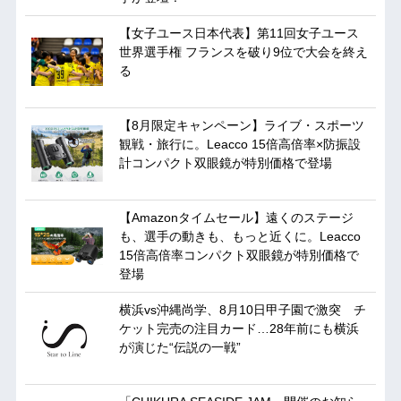
【女子ユース日本代表】第11回女子ユース
世界選手権 フランスを破り9位で大会を終え
る
【8月限定キャンペーン】ライブ・スポーツ
観戦・旅行に。Leacco 15倍高倍率×防振設
計コンパクト双眼鏡が特別価格で登場
【Amazonタイムセール】遠くのステージ
も、選手の動きも、もっと近くに。Leacco
15倍高倍率コンパクト双眼鏡が特別価格で
登場
横浜vs沖縄尚学、8月10日甲子園で激突 チ
ケット完売の注目カード…28年前にも横浜
が演じた“伝説の一戦”