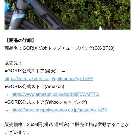
【商品の詳細】
商品名：GORIX 防水トップチューブバッグ(GX-BT39)
販売先：
●GORIX公式ストア(楽天) →
https://item.rakuten.co.jp/gottsuprice/gx-bt39/
●GORIX公式ストア(Amazon)
→
https://www.amazon.co.jp/dp/B08F9WMT7G
●GORIX公式ストア(Yahooショッピング)
→
https://store.shopping.yahoo.co.jp/gottsu/gx-bt39
販売価格：2,698円(税込 送料込) ＊販売価格は変動することが
ございます。