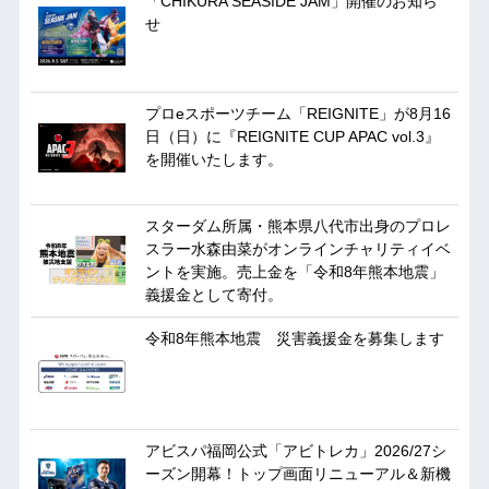
「CHIKURA SEASIDE JAM」開催のお知ら
せ
プロeスポーツチーム「REIGNITE」が8月16
日（日）に『REIGNITE CUP APAC vol.3』
を開催いたします。
スターダム所属・熊本県八代市出身のプロレ
スラー水森由菜がオンラインチャリティイベ
ントを実施。売上金を「令和8年熊本地震」
義援金として寄付。
令和8年熊本地震 災害義援金を募集します
アビスパ福岡公式「アビトレカ」2026/27シ
ーズン開幕！トップ画面リニューアル＆新機