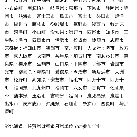
町 忍野村 山中湖村 鳴沢村 長野県：松本市 辰野町
小布施町 南箕輪村 岐阜県：恵那市 下呂市 静岡県：静
岡市 熱海市 富士宮市 島田市 富士市 磐田市 焼津
市 掛川市 藤枝市 御殿場市 裾野市 湖西市 牧之原
市 河津町 小山町 愛知県：瀬戸市 西尾市 知多市 三
重県：津市 四日市市 伊勢市 松坂市 鈴鹿市 志摩市
京都府：福知山市 舞鶴市 京丹波町 大阪府：堺市 枚方
市 東大阪市 阪南市 兵庫県：加古川市 南あわじ市 奈
良県：橿原市 生駒市 山口県：下関市 宇部市 岩国市
光市 徳島県：海陽町 愛媛県：今治市 新居浜市 大洲
市 松野町 高知県：安芸市 宿毛市 四万十市 四万十
町 福岡県：北九州市 福岡市 八女市 古賀市 佐賀県
※ 熊本県：玉名市 宮崎県：延岡市 鹿児島県：鹿屋市
出水市 志布志市 沖縄県：石垣市 糸満市 西原町 与那
原町
※北海道、佐賀県は都道府県単位での参加です。