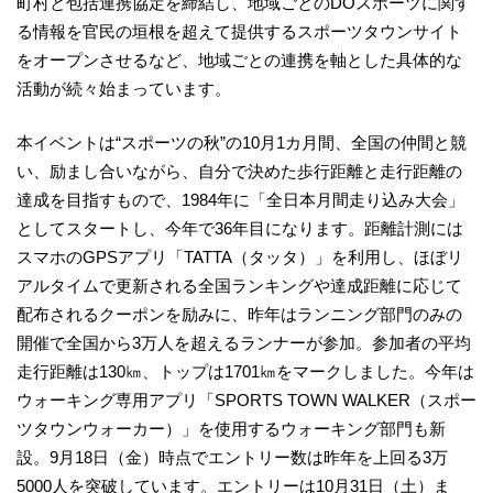
町村と包括連携協定を締結し、地域ごとのDOスポーツに関す
る情報を官民の垣根を超えて提供するスポーツタウンサイト
をオープンさせるなど、地域ごとの連携を軸とした具体的な
活動が続々始まっています。
本イベントは“スポーツの秋”の10月1カ月間、全国の仲間と競
い、励まし合いながら、自分で決めた歩行距離と走行距離の
達成を目指すもので、1984年に「全日本月間走り込み大会」
としてスタートし、今年で36年目になります。距離計測には
スマホのGPSアプリ「TATTA（タッタ）」を利用し、ほぼリ
アルタイムで更新される全国ランキングや達成距離に応じて
配布されるクーポンを励みに、昨年はランニング部門のみの
開催で全国から3万人を超えるランナーが参加。参加者の平均
走行距離は130㎞、トップは1701㎞をマークしました。今年は
ウォーキング専用アプリ「SPORTS TOWN WALKER（スポー
ツタウンウォーカー）」を使用するウォーキング部門も新
設。9月18日（金）時点でエントリー数は昨年を上回る3万
5000人を突破しています。エントリーは10月31日（土）ま