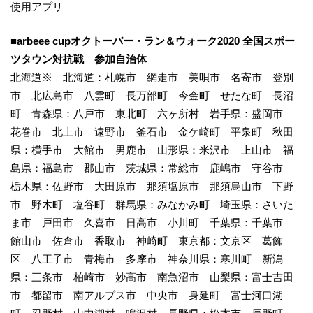
使用アプリ
■arbeee cupオクトーバー・ラン＆ウォーク2020 全国スポー
ツタウン対抗戦 参加自治体
北海道※ 北海道：札幌市 網走市 美唄市 名寄市 登別
市 北広島市 八雲町 長万部町 今金町 せたな町 長沼
町 青森県：八戸市 東北町 六ヶ所村 岩手県：盛岡市
花巻市 北上市 遠野市 釜石市 金ケ崎町 平泉町 秋田
県：横手市 大館市 男鹿市 山形県：米沢市 上山市 福
島県：福島市 郡山市 茨城県：常総市 鹿嶋市 守谷市
栃木県：佐野市 大田原市 那須塩原市 那須烏山市 下野
市 野木町 塩谷町 群馬県：みなかみ町 埼玉県：さいた
ま市 戸田市 久喜市 日高市 小川町 千葉県：千葉市
館山市 佐倉市 香取市 神崎町 東京都：文京区 葛飾
区 八王子市 青梅市 多摩市 神奈川県：寒川町 新潟
県：三条市 柏崎市 妙高市 南魚沼市 山梨県：富士吉田
市 都留市 南アルプス市 中央市 身延町 富士河口湖