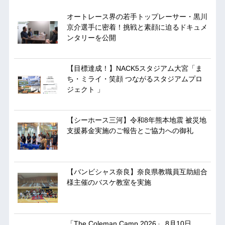
オートレース界の若手トップレーサー・黒川
京介選手に密着！挑戦と素顔に迫るドキュメ
ンタリーを公開
【目標達成！】NACK5スタジアム大宮「ま
ち・ミライ・笑顔 つながるスタジアムプロ
ジェクト 」
【シーホース三河】令和8年熊本地震 被災地
支援募金実施のご報告とご協力への御礼
【バンビシャス奈良】奈良県教職員互助組合
様主催のバスケ教室を実施
「The Coleman Camp 2026」 8月10日