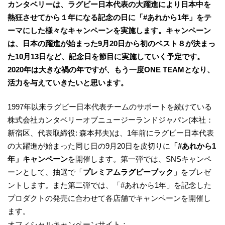
カンタベリーは、ラグビー日本代表の大躍進により日本中を
熱狂させてから１年になる記念の日に「#あれから1年」をテ
ーマにした様々なキャンペーンを実施します。キャンペーン
は、日本の躍進が始まった9月20日から初のベスト８が決まっ
た10月13日など、記念日を節目に実施していく予定です。
2020年は大きな禍の年ですが、もう一度ONE TEAMとなり、
活力を与えていきたいと思います。
1997年以来ラグビー日本代表チームのサポートを続けている
株式会社カンタベリーオブニュージーランドジャパン(本社：
新宿区、代表取締役: 森本邦夫)は、1年前にラグビー日本代表
の大躍進が始まった同じ日の9月20日を皮切りに
「#あれから1
年」キャンペーン
を開催します。第一弾では、SNSキャンペ
ーンとして、抽選で「
プレミアムラグビーブック」
をプレゼ
ントします。また第二弾では、「#あれから1年」を記念した
プロダクトの発売に合わせて各店舗でキャンペーンを開催し
ます。
オフィシャルキャンペーンサイト：