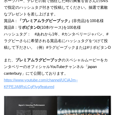
ポーツバー、テレビの前で熱狂した時の興奮を皆さんのSNS
で指定のハッシュタグ付きで投稿してください。抽選で素敵
なプレゼントを差し上げます。
賞品A：
「プレミアムラグビーブック」
(非売品)を100名様
賞品B：
リポビタンD
(10本/ケース)を100名様
ハッシュタグ： #あれから1年、#カンタベリージャパン、#
ラグビーさらに希望される賞品名にハッシュタグをつけて投
稿して下ださい。（例）#ラグビーブックまたは#リポビタンD
また、
プレミアムラグビーブック
のスペシャルムービーをカ
ンタベリーのオフィシャルYouTubeチャンネル「japan
canterbury」にて公開しております。
https://www.youtube.com/channel/UCiAJm–
KFPEJA8RsLCgFlyg/featured