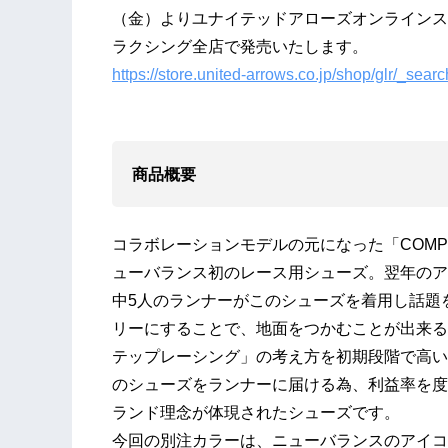
（金）よりユナイテッドアローズオンラインス
ラクシング全店で発売いたします。
https://store.united-arrows.co.jp/shop/glr/_s
商品概要
コラボレーションモデルの元になった「COMP1
ューバランス初のレース用シューズ。翌年のア
中5人のランナーがこのシューズを着用し話題
リーにすることで、地面をつかむことが出来る
テップレーシング」の考え方を初期段階で高い
のシューズをランナーに届ける為、利益率を度
ランド理念が体現されたシューズです。
今回の別注カラーは、ニューバランスのアイコ