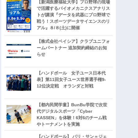
【新潟医療福祉大学】プロ野球の現場
で活躍するバイオメカニクスアナリス
トが講演『データを武器にプロ野球で
戦う！スポーツデータサイエンスのリ
アル』８/８(土)に開催
【株式会社ベイシア】クラブユニフォ
ームパートナー 追加契約締結のお知
らせ
【ハンドボール 女子ユース日本代
表】第11回女子ユース世界選手権9-
12位決定戦 オランダと対戦
【都内民間学童】BunBu学院で次世
代デジタルスポーツ「Cyber
KASSEN」を体験！6対6のチーム戦
やトーナメントを実施
【ハンドボール】 パリ・サン＝ジェ