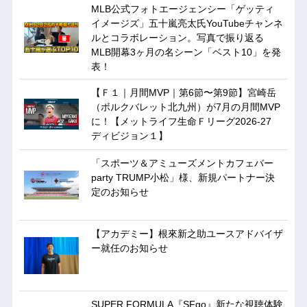
MLB公式フォトエージェンシー「ゲッティ
イメージズ」五十嵐亮太氏YouTubeチャンネ
ルとコラボレーション。写真で振り返る
MLB開幕3ヶ月の名シーン「ベスト10」を発
表！
【Ｆ１｜月間MVP｜第6節〜第9節】宮崎岳
（ボルクバレット北九州）が7月の月間MVP
に！【メットライフ生命Ｆリーグ2026-27
ディビジョン１】
「スポーツ＆アミューズメントカフェバー
party TRUMP小松」様、新規パートナー決
定のお知らせ
【アカデミー】根來新之助ユースアドバイザ
ー就任のお知らせ
SUPER FORMULA『SFgo』新たな視聴体験