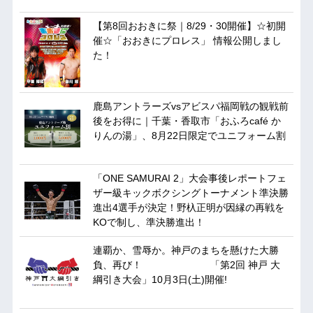
【第8回おおきに祭｜8/29・30開催】☆初開
催☆「おおきにプロレス」 情報公開しまし
た！
鹿島アントラーズvsアビスパ福岡戦の観戦前
後をお得に｜千葉・香取市「おふろcafé か
りんの湯」、8月22日限定でユニフォーム割
「ONE SAMURAI 2」大会事後レポートフェ
ザー級キックボクシングトーナメント準決勝
進出4選手が決定！野杁正明が因縁の再戦を
KOで制し、準決勝進出！
連覇か、雪辱か。神戸のまちを懸けた大勝
負、再び！ 「第2回 神戸 大
綱引き大会」10月3日(土)開催!