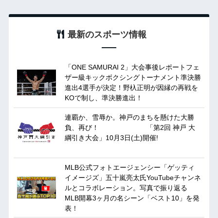
最新のスポーツ情報
「ONE SAMURAI 2」大会事後レポートフェ
ザー級キックボクシングトーナメント準決勝
進出4選手が決定！野杁正明が因縁の再戦を
KOで制し、準決勝進出！
連覇か、雪辱か。神戸のまちを懸けた大勝
負、再び！ 「第2回 神戸 大
綱引き大会」10月3日(土)開催!
MLB公式フォトエージェンシー「ゲッティ
イメージズ」五十嵐亮太氏YouTubeチャンネ
ルとコラボレーション。写真で振り返る
MLB開幕3ヶ月の名シーン「ベスト10」を発
表！