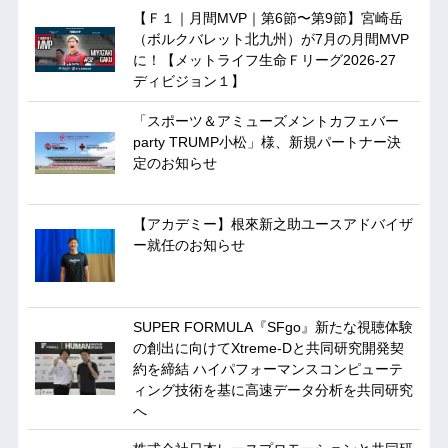
【Ｆ１｜月間MVP｜第6節〜第9節】宮崎岳
（ボルクバレット北九州）が7月の月間MVP
に！【メットライフ生命Ｆリーグ2026-27
ディビジョン１】
「スポーツ＆アミューズメントカフェバー
party TRUMP小松」様、新規パートナー決
定のお知らせ
【アカデミー】根來新之助ユースアドバイザ
ー就任のお知らせ
SUPER FORMULA『SFgo』新たな視聴体験
の創出に向けてXtreme-Dと共同研究開発契
約を締結 ハイパフォーマンスコンピューテ
ィング技術を基に⾼速データ分析を共同研究
へ