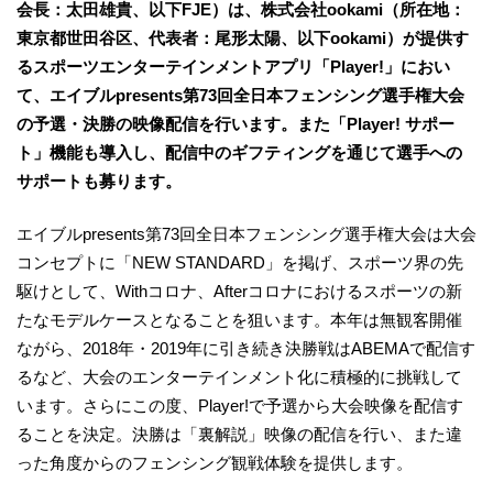
会長：太田雄貴、以下FJE）は、株式会社ookami（所在地：
東京都世田谷区、代表者：尾形太陽、以下ookami）が提供す
るスポーツエンターテインメントアプリ「Player!」におい
て、エイブルpresents第73回全日本フェンシング選手権大会
の予選・決勝の映像配信を行います。また「Player! サポー
ト」機能も導入し、配信中のギフティングを通じて選手への
サポートも募ります。
エイブルpresents第73回全日本フェンシング選手権大会は大会
コンセプトに「NEW STANDARD」を掲げ、スポーツ界の先
駆けとして、Withコロナ、Afterコロナにおけるスポーツの新
たなモデルケースとなることを狙います。本年は無観客開催
ながら、2018年・2019年に引き続き決勝戦はABEMAで配信す
るなど、大会のエンターテインメント化に積極的に挑戦して
います。さらにこの度、Player!で予選から大会映像を配信す
ることを決定。決勝は「裏解説」映像の配信を行い、また違
った角度からのフェンシング観戦体験を提供します。