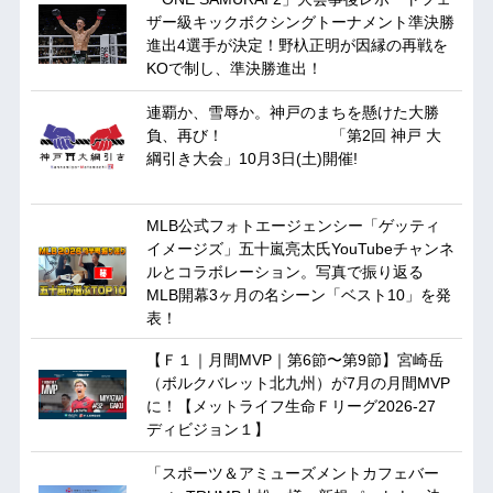
ザー級キックボクシングトーナメント準決勝
進出4選手が決定！野杁正明が因縁の再戦を
KOで制し、準決勝進出！
連覇か、雪辱か。神戸のまちを懸けた大勝
負、再び！ 「第2回 神戸 大
綱引き大会」10月3日(土)開催!
MLB公式フォトエージェンシー「ゲッティ
イメージズ」五十嵐亮太氏YouTubeチャンネ
ルとコラボレーション。写真で振り返る
MLB開幕3ヶ月の名シーン「ベスト10」を発
表！
【Ｆ１｜月間MVP｜第6節〜第9節】宮崎岳
（ボルクバレット北九州）が7月の月間MVP
に！【メットライフ生命Ｆリーグ2026-27
ディビジョン１】
「スポーツ＆アミューズメントカフェバー