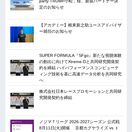
party TRUMP小松」様、新規パートナー決
定のお知らせ
【アカデミー】根來新之助ユースアドバイザ
ー就任のお知らせ
SUPER FORMULA『SFgo』新たな視聴体験
の創出に向けてXtreme-Dと共同研究開発契
約を締結 ハイパフォーマンスコンピューテ
ィング技術を基に⾼速データ分析を共同研究
へ
株式会社日本レースプロモーションと共同研
究開発契約を締結
ノジマＴリーグ 2026-2027シーズン 公式戦
8月11日(火)開催 京都カグヤライズ vs ト