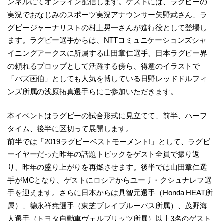
ンネルにてオンライン配信します。ゲストには、ラグビーの
実況でおなじみのスポーツ実況アナウンサー矢野武さん、ラ
グビージャーナリストの村上晃一さんが進行役として登場し
ます。ラグビー選手からは、NTTコミュニケーションズシャ
イニングアークスに所属する山田章仁選手、日本ラグビー界
の頼れるプロップとして活躍する傍ら、得意のイラストで
「バズ画伯」としても人気を博している日野レッドドルフィ
ンズ所属の浅原拓真選手らにご参加いただきます。
本イベントはラグビーの試合形式に見立てて、前半、ハーフ
タイム、後半に区切って展開します。
前半では「2019ラグビーベストモーメント!」として、ラグビ
ーイヤーだった昨年の話題トピックをゲスト全員で振り返
り、昨年の盛り上がりを再燃させます。後半では山田章仁選
手がMCとなり、ゲストにロシアからユーリ・クシュナレフ選
手を迎えます。さらに日本からは具智元選手（Honda HEAT所
属）、德永祥尭選手（東芝ブレイブルーパス所属）、茂野海
人選手（トヨタ自動車ヴェルブリッツ所属）以上3名のゲスト