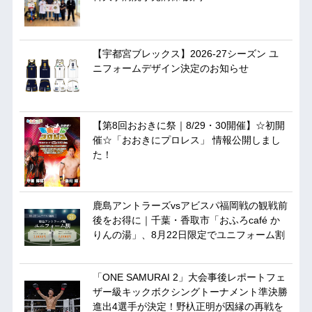
【宇都宮ブレックス】2026-27シーズン ユ
ニフォームデザイン決定のお知らせ
【第8回おおきに祭｜8/29・30開催】☆初開
催☆「おおきにプロレス」 情報公開しまし
た！
鹿島アントラーズvsアビスパ福岡戦の観戦前
後をお得に｜千葉・香取市「おふろcafé か
りんの湯」、8月22日限定でユニフォーム割
「ONE SAMURAI 2」大会事後レポートフェ
ザー級キックボクシングトーナメント準決勝
進出4選手が決定！野杁正明が因縁の再戦を