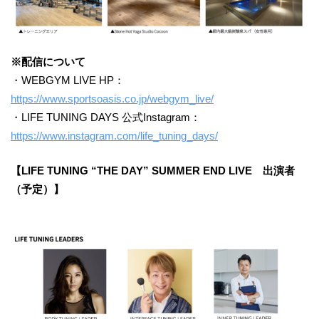
※配信について
・WEBGYM LIVE HP：
https://www.sportsoasis.co.jp/webgym_live/
・LIFE TUNING DAYS 公式Instagram：
https://www.instagram.com/life_tuning_days/
【LIFE TUNING “THE DAY” SUMMER END LIVE 出演者
（予定）】