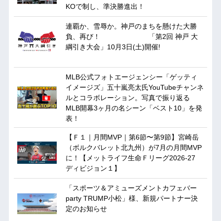
KOで制し、準決勝進出！
連覇か、雪辱か。神戸のまちを懸けた大勝
負、再び！ 「第2回 神戸 大
綱引き大会」10月3日(土)開催!
MLB公式フォトエージェンシー「ゲッティ
イメージズ」五十嵐亮太氏YouTubeチャンネ
ルとコラボレーション。写真で振り返る
MLB開幕3ヶ月の名シーン「ベスト10」を発
表！
【Ｆ１｜月間MVP｜第6節〜第9節】宮崎岳
（ボルクバレット北九州）が7月の月間MVP
に！【メットライフ生命Ｆリーグ2026-27
ディビジョン１】
「スポーツ＆アミューズメントカフェバー
party TRUMP小松」様、新規パートナー決
定のお知らせ