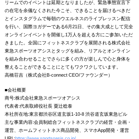
リームでのイベントは延期となりましたが、緊急事態宣言下
の在宅を余儀なくされた今こそ、できることを届けるべきだ
とインスタグラムで毎朝のウエルネスのライブレッスン配信
を行い、国際ヨガデーである6月21日、その集大成として完全
オンラインイベントを開催し1万人を超える方にご参加いただ
きました。全国にフィットネスクラブを展開される株式会社
東急スポーツオアシスとタッグを組み、リアルとオンライン
を組み合わせることでさらに多くの方が楽しんで心と身体を
整えることができることにとてもワクワクしています。
高橋荘吉（株式会社B-connect CEO/ファウンダー）
■会社概要
商号:株式会社東急スポーツオアシス
代表者:代表取締役社長 粟辻稔泰
本社所在地:東京都渋谷区道玄坂1-10-8 渋谷道玄坂東急ビル
主な事業内容:会員制総合フィットネスクラブの経営・企画・
運営、ホームフィットネス商品開発、スマホApp開発・運営
URL:
https://www.sportsoasis.co.jp/