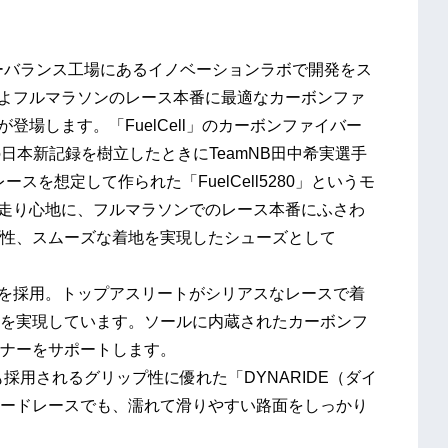
ューバランス工場にあるイノベーションラボで開発をス
よいよフルマラソンのレース本番に最適なカーボンファ
te」が登場します。「FuelCell」のカーボンファイバー
の日本新記録を樹立したときにTeamNB田中希実選手
を想定して作られた「FuelCell5280」というモ
弾む走り心地に、フルマラソンでのレース本番にふさわ
性、スムーズな着地を実現したシューズとして
l」を採用。トップアスリートがシリアスなレースで着
を実現しています。ソールに内蔵されたカーボンフ
ナーをサポートします。
も採用されるグリップ性に優れた「DYNARIDE（ダイ
ードレースでも、濡れて滑りやすい路面をしっかり