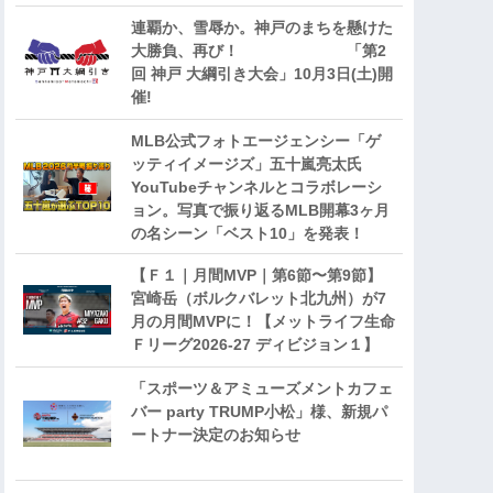
連覇か、雪辱か。神戸のまちを懸けた
大勝負、再び！ 「第2
回 神戸 大綱引き大会」10月3日(土)開
催!
MLB公式フォトエージェンシー「ゲ
ッティイメージズ」五十嵐亮太氏
YouTubeチャンネルとコラボレーシ
ョン。写真で振り返るMLB開幕3ヶ月
の名シーン「ベスト10」を発表！
【Ｆ１｜月間MVP｜第6節〜第9節】
宮崎岳（ボルクバレット北九州）が7
月の月間MVPに！【メットライフ生命
Ｆリーグ2026-27 ディビジョン１】
「スポーツ＆アミューズメントカフェ
バー party TRUMP小松」様、新規パ
ートナー決定のお知らせ