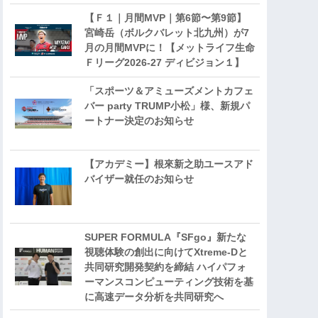
【Ｆ１｜月間MVP｜第6節〜第9節】
宮崎岳（ボルクバレット北九州）が7
月の月間MVPに！【メットライフ生命
Ｆリーグ2026-27 ディビジョン１】
「スポーツ＆アミューズメントカフェ
バー party TRUMP小松」様、新規パ
ートナー決定のお知らせ
【アカデミー】根來新之助ユースアド
バイザー就任のお知らせ
SUPER FORMULA『SFgo』新たな
視聴体験の創出に向けてXtreme-Dと
共同研究開発契約を締結 ハイパフォ
ーマンスコンピューティング技術を基
に⾼速データ分析を共同研究へ