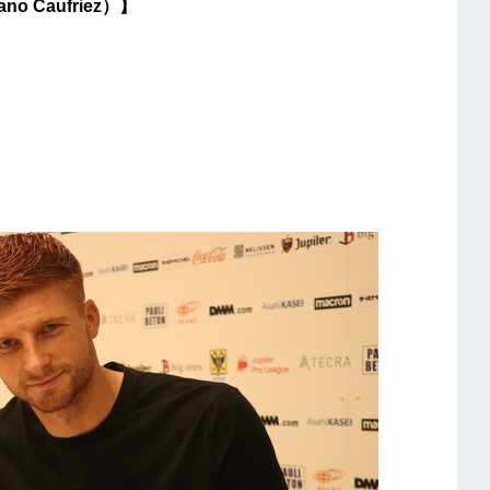
 Caufriez）】