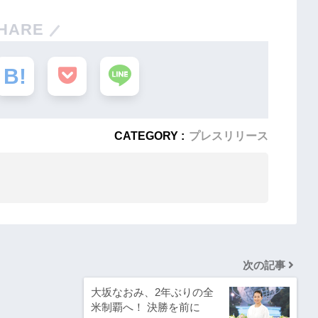
HARE
CATEGORY :
プレスリリース
次の記事
大坂なおみ、2年ぶりの全
米制覇へ！ 決勝を前に