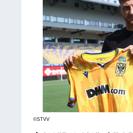
©︎STVV